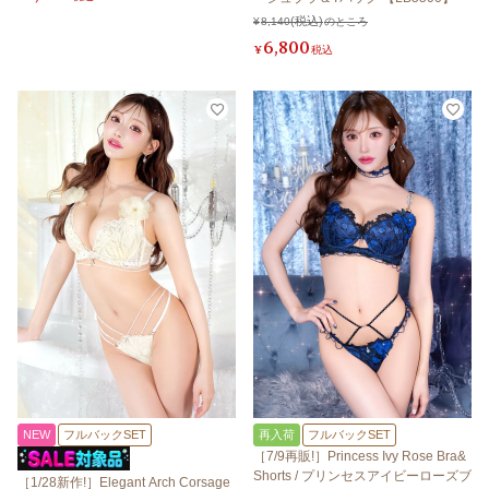
¥
8,140
のところ
6,800
¥
税込
NEW
フルバックSET
再入荷
フルバックSET
［7/9再販!］Princess Ivy Rose Bra&
Shorts / プリンセスアイビーローズブ
［1/28新作!］Elegant Arch Corsage