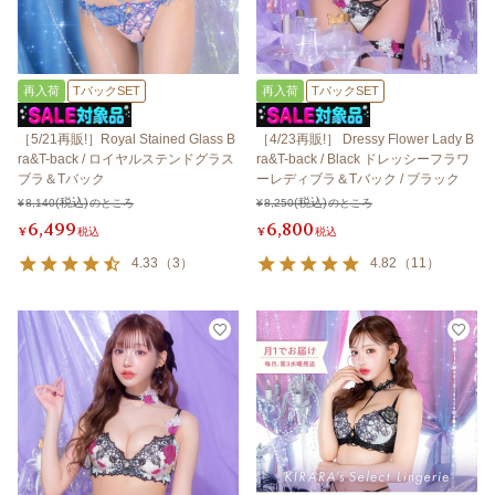
再入荷
TバックSET
再入荷
TバックSET
［5/21再販!］Royal Stained Glass B
［4/23再販!］ Dressy Flower Lady B
ra&T-back / ロイヤルステンドグラス
ra&T-back / Black ドレッシーフラワ
ブラ＆Tバック
ーレディブラ＆Tバック / ブラック
¥
8,140
のところ
¥
8,250
のところ
6,499
6,800
¥
税込
¥
税込
4.33
（
3
）
4.82
（
11
）