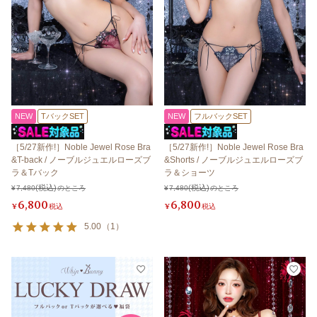
NEW
TバックSET
NEW
フルバックSET
［5/27新作!］Noble Jewel Rose Bra
［5/27新作!］Noble Jewel Rose Bra
&T-back / ノーブルジュエルローズブ
&Shorts / ノーブルジュエルローズブ
ラ＆Tバック
ラ＆ショーツ
¥
7,480
のところ
¥
7,480
のところ
6,800
6,800
¥
税込
¥
税込
5.00
（
1
）