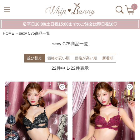
0
⏰平日16:00/土日祝15:00までのご注文は即日発送♡
HOME
sexy C75商品一覧
sexy C75商品一覧
並び替え
価格が安い順
価格が高い順
新着順
22
件中
1
-
22
件表示