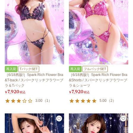
再入荷
TバックSET
再入荷
フルバックSET
［6/18再販!］Spark Rich Flower Bra
［6/18再販!］Spark Rich Flower Bra
&T-back / スパークリッチフラワーブ
&Shorts / スパークリッチフラワーブ
ラ＆Tバック
ラ＆ショーツ
7,920
7,920
¥
税込
¥
税込
3.00
（
1
）
5.00
（
2
）