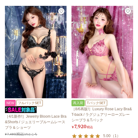
NEW
フルバックSET
再入荷
TバックSET
［8/6再販!］Luxury Rose Lacy Bra&
T-back / ラグジュアリーローズレー
［4/1新作!］Jewelry Bloom Lace Bra
シーブラ＆Tバック
&Shorts / ジュエリーブルームレース
7,920
¥
税込
ブラ＆ショーツ
¥
7,480
のところ
5.00
（
1
）