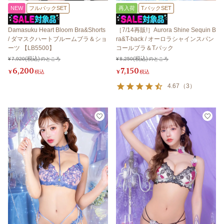
NEW
フルバックSET
再入荷
TバックSET
Damasuku Heart Bloom Bra&Shorts
［7/14再販!］Aurora Shine Sequin B
/ ダマスクハートブルームブラ＆ショ
ra&T-back / オーロラシャインスパン
ーツ 【LB5500】
コールブラ＆Tバック
¥
7,920
のところ
¥
8,250
のところ
6,200
7,150
¥
税込
¥
税込
4.67
（
3
）