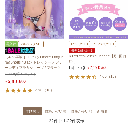
再入荷
フルバックSET
TバックSET
フルバックSET
毎月1回お届け
KIRARA's Select Lingerie【月1回お
［4/23再販!］ Dressy Flower Lady B
届け】
ra&Shorts / Black ドレッシーフラワ
7,150
1回につき
ーレディブラ＆ショーツ / ブラック
¥
税込
¥
8,250
のところ
4.60
（
15
）
6,800
¥
税込
4.90
（
10
）
並び替え
価格が安い順
価格が高い順
新着順
22
件中
1
-
22
件表示