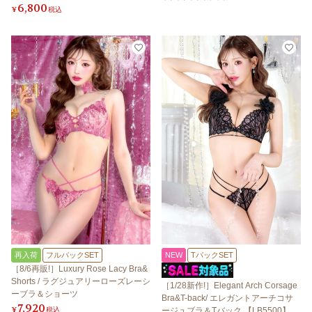
6,800
¥
税込
再入荷
フルバックSET
NEW
TバックSET
［8/6再販!］Luxury Rose Lacy Bra&
Shorts / ラグジュアリーローズレーシ
［1/28新作!］Elegant Arch Corsage
ーブラ＆ショーツ
Bra&T-back/ エレガントアーチコサ
7,920
¥
税込
ージュブラ＆Tバック 【LB5500】