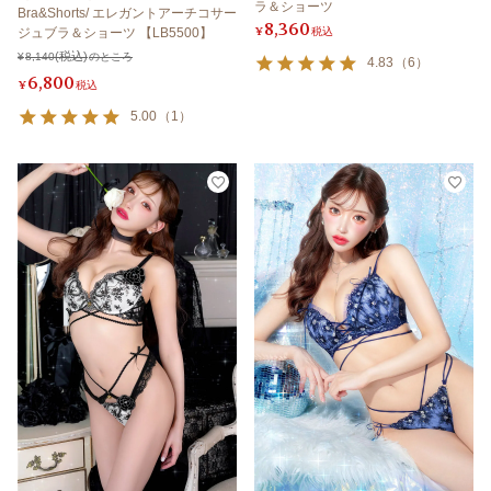
ラ＆ショーツ
Bra&Shorts/ エレガントアーチコサー
8,360
¥
税込
ジュブラ＆ショーツ 【LB5500】
¥
8,140
のところ
4.83
（
6
）
6,800
¥
税込
5.00
（
1
）