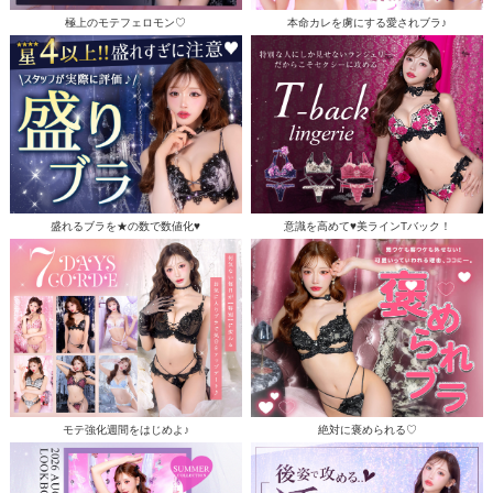
極上のモテフェロモン♡
本命カレを虜にする愛されブラ♪
盛れるブラを★の数で数値化♥
意識を高めて♥美ラインTバック！
モテ強化週間をはじめよ♪
絶対に褒められる♡