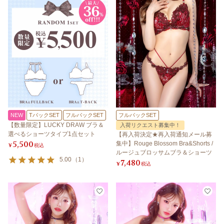
NEW
TバックSET
フルバックSET
フルバックSET
【数量限定】LUCKY DRAW ブラ＆
入荷リクエスト募集中！
選べるショーツタイプ1点セット
【再入荷決定★再入荷通知メール募
5,500
集中】Rouge Blossom Bra&Shorts /
¥
税込
ルージュブロッサムブラ＆ショーツ
5.00
（
1
）
7,480
¥
税込