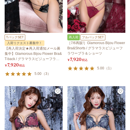
TバックSET
再入荷
フルバックSET
［7/6再販!］Glamorous Bijou Flower
入荷リクエスト募集中！
Bra&Shorts / グラマラスビジューフ
【再入荷決定★再入荷通知メール募
ラワーブラ＆ショーツ
集中】Glamorous Bijou Flower Bra&
7,920
T-back / グラマラスビジューフラワ
¥
税込
7,920
ーブラ＆Tバック
¥
税込
5.00
（
1
）
5.00
（
3
）