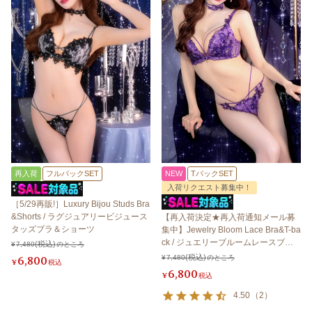
再入荷
フルバックSET
NEW
TバックSET
入荷リクエスト募集中！
［5/29再販!］Luxury Bijou Studs Bra
&Shorts / ラグジュアリービジュース
【再入荷決定★再入荷通知メール募
タッズブラ＆ショーツ
集中】Jewelry Bloom Lace Bra&T-ba
ck / ジュエリーブルームレースブラ
¥
7,480
のところ
＆Tバック
6,800
¥
7,480
のところ
¥
税込
6,800
¥
税込
4.50
（
2
）