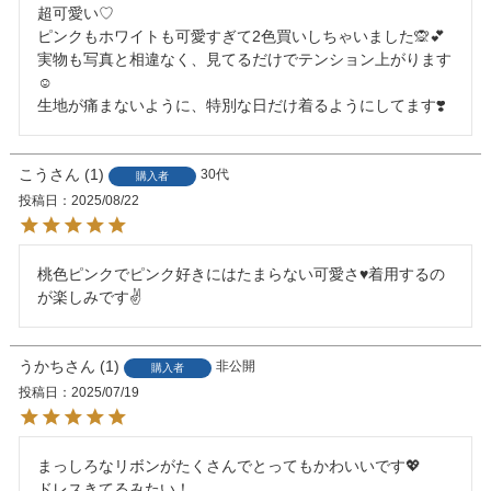
超可愛い♡

ピンクもホワイトも可愛すぎて2色買いしちゃいました🙊💕

実物も写真と相違なく、見てるだけでテンション上がります
☺️

生地が痛まないように、特別な日だけ着るようにしてます❣️
こう
1
30代
購入者
投稿日
2025/08/22
桃色ピンクでピンク好きにはたまらない可愛さ♥️着用するの
が楽しみです✌️
うかち
1
非公開
購入者
投稿日
2025/07/19
まっしろなリボンがたくさんでとってもかわいいです💖

ドレスきてるみたい！