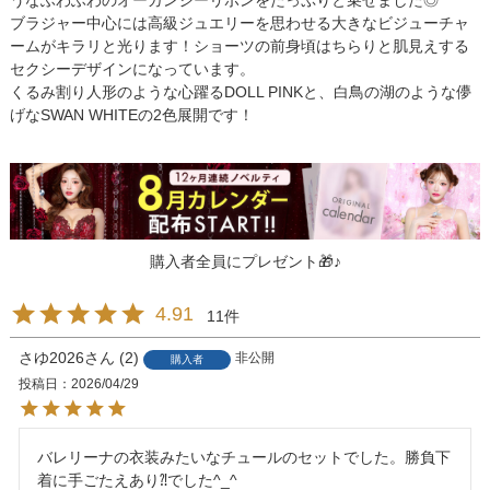
うなふわふわのオーガンジーリボンをたっぷりと乗せました◎
ブラジャー中心には高級ジュエリーを思わせる大きなビジューチャ
ームがキラリと光ります！ショーツの前身頃はちらりと肌見えする
セクシーデザインになっています。
くるみ割り人形のような心躍るDOLL PINKと、白鳥の湖のような儚
げなSWAN WHITEの2色展開です！
購入者全員にプレゼント🎁♪
4.91
11
さゆ2026
2
非公開
購入者
投稿日
2026/04/29
バレリーナの衣装みたいなチュールのセットでした。勝負下
着に手ごたえあり⁈でした^_^