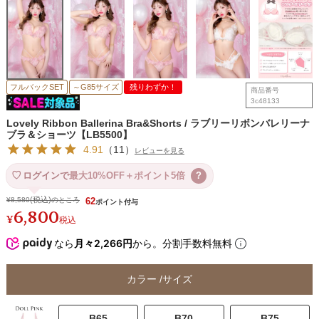
フルバックSET
～G85サイズ
残りわずか！
商品番号
3c48133
Lovely Ribbon Ballerina Bra&Shorts / ラブリーリボンバレリーナ
ブラ＆ショーツ【LB5500】
4.91
（
11
）
レビューを見る
ログインで
最大10%OFF＋ポイント5倍
?
¥
8,580
のところ
62
6,800
¥
税込
なら
月々2,266円
から。分割手数料無料
カラー
サイズ
B65
B70
B75