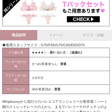
商品説明
イメージ
サイズ・詳細
◆着用スタッフサイズ：G70/F65/G70/C65/E65/D70
ブラ盛れ度
★★★★☆：
星4
/ 盛れ度：【
超盛れ
】
アンダー付け心
きつめ/普通/楽ちん：
普通
地
ブラアンダー仕
土台付き
様
カップかぶり
深め/普通/浅め：
普通
Whipbunnyから流行りのバレエコアランジェリーが新登場！ハート
柄のストレッチレースの上から、まるでバレリーナのチュチュのよ