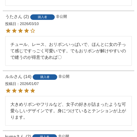
うた
2
非公開
購入者
投稿日
2026/03/10
チュール、レース、おリボンいっぱいで、ほんとに女の子っ
て感じですっごく可愛いです。でもおリボンが解けやすいの
で縫うのが得意であれば〇
ルル
14
非公開
購入者
投稿日
2026/01/07
大きめリボンやフリルなど、女子の好きが詰まったような可
愛らしいデザインです。身につけているとテンションが上が
ります。
kuma
2
非公開
購入者