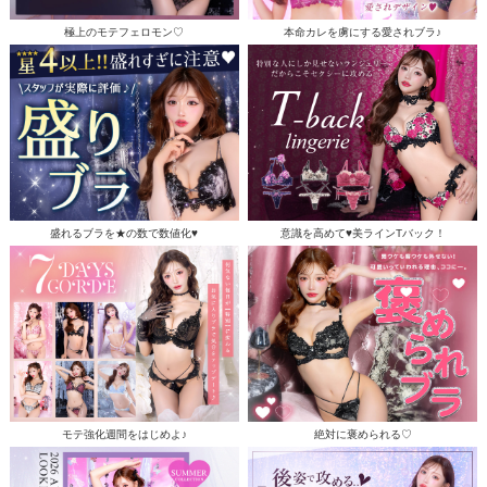
極上のモテフェロモン♡
本命カレを虜にする愛されブラ♪
盛れるブラを★の数で数値化♥
意識を高めて♥美ラインTバック！
モテ強化週間をはじめよ♪
絶対に褒められる♡