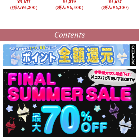
EETPINK メルティトゥイ
ウィートパピーブラ＆シ
ードデニムブラ＆ショー
5,637
5,819
5,637
ンクルハートブラ＆ショ
ョーツ 【LB5500】
ツ【LB5500】
6,200
6,400
6,200
ーツ/スイートピンク 【L
B5500】
Contents