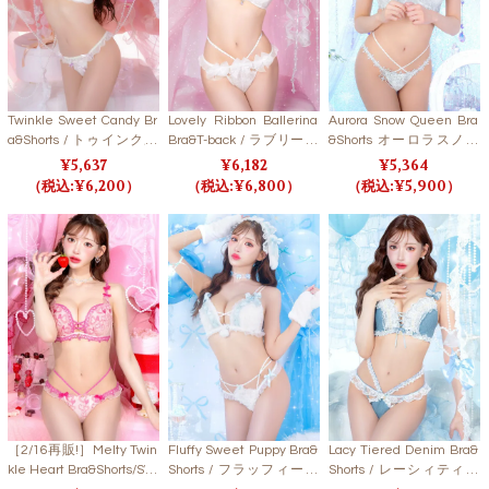
Twinkle Sweet Candy Br
Lovely Ribbon Ballerina
Aurora Snow Queen Bra
a&Shorts / トゥインクル
Bra&T-back / ラブリーリ
&Shorts オーロラスノー
スイートキャンディブラ
ボンバレリーナブラ＆T
クイーンブラ＆ショーツ
5,637
6,182
5,364
＆ショーツ 【LB5500】
バック 【LB5500】
【LB5500】
6,200
6,800
5,900
［2/16再販!］Melty Twin
Fluffy Sweet Puppy Bra&
Lacy Tiered Denim Bra&
kle Heart Bra&Shorts/SW
Shorts / フラッフィース
Shorts / レーシィティア