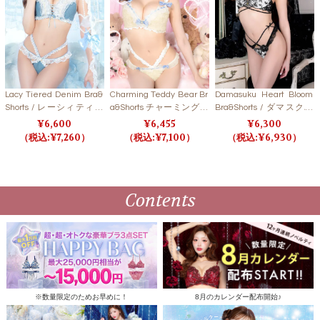
Lacy Tiered Denim Bra&
Charming Teddy Bear Br
Damasuku Heart Bloom
Shorts / レーシィティア
a&Shorts チャーミングテ
Bra&Shorts / ダマスクハ
ードデニムブラ＆ショー
ディベアブラ＆ショーツ
ートブルームブラ＆ショ
6,600
6,455
6,300
ツ【LB5500】
【LB5500】
ーツ 【LB5500】
7,260
7,100
6,930
Contents
※数量限定のためお早めに！
8月のカレンダー配布開始♪