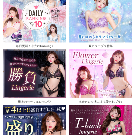
毎日更新！今売れRanking♪
夏カラーブラ特集
極上のモテフェロモン♡
本命カレを虜にする愛されブラ♪