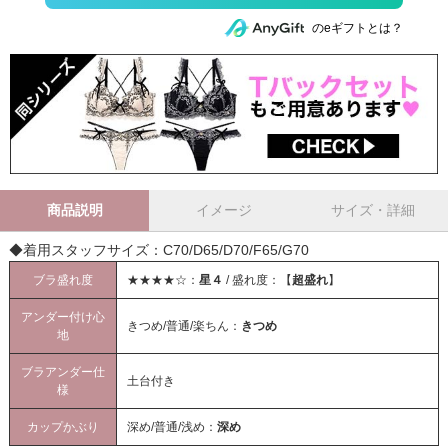
のeギフトとは？
商品説明
イメージ
サイズ・詳細
◆着用スタッフサイズ：C70/D65/D70/F65/G70
ブラ盛れ度
★★★★☆：
星４
/ 盛れ度：【
超盛れ
】
アンダー付け心
きつめ/普通/楽ちん：
きつめ
地
ブラアンダー仕
土台付き
様
カップかぶり
深め/普通/浅め：
深め