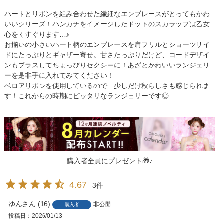
ハートとリボンを組み合わせた繊細なエンブレースがとってもかわ
いいシリーズ！ハンカチをイメージしたドットのスカラップは乙女
心をくすぐります…♪
お揃いの小さいハート柄のエンブレースを肩フリルとショーツサイ
ドにたっぷりとギャザー寄せ。甘さたっぷりだけど、コードデザイ
ンもプラスしてちょっぴりセクシーに！あざとかわいいランジェリ
ーを是非手に入れてみてください！
ベロアリボンを使用しているので、少しだけ秋らしさも感じられま
す！これからの時期にピッタリなランジェリーです◎
購入者全員にプレゼント🎁♪
4.67
3
ゆん
16
非公開
購入者
投稿日
2026/01/13