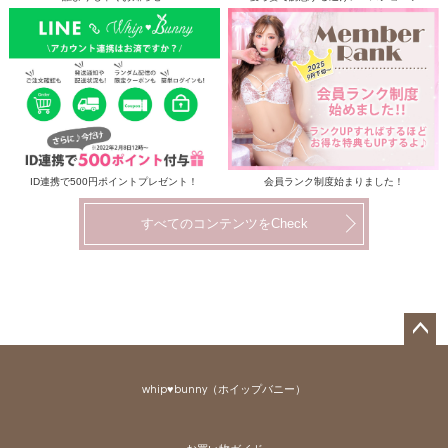
ID連携で500円ポイントプレゼント！
会員ランク制度始まりました！
すべてのコンテンツをCheck
ペー
ジト
whip♥bunny（ホイップバニー）
ップ
へ