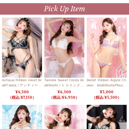
Pick Up Item
Antique Ribbon Heart Br
Twinkle Sweet Candy Br
Ballet Ribbon Argyle Ch
a&T-back / アンティーク
a&Shorts / トゥインクル
oker Bra&Shorts/Mauve
リボンハートブラ＆Tバ
スイートキャンディブラ
Pink バレエリボンアーガ
6,500
6,300
5,000
ック 【LB5500】
＆ショーツ 【LB5500】
イルブラ＆ショーツ/モー
7,150
6,930
5,500
ブピンク【LB5500】