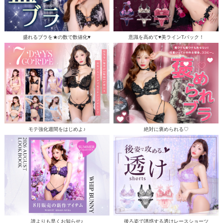
盛れるブラを★の数で数値化♥
意識を高めて♥美ラインTバック！
モテ強化週間をはじめよ♪
絶対に褒められる♡
誰よりも早くお知らせ♪
後ろ姿で誘惑する透けレースショーツ