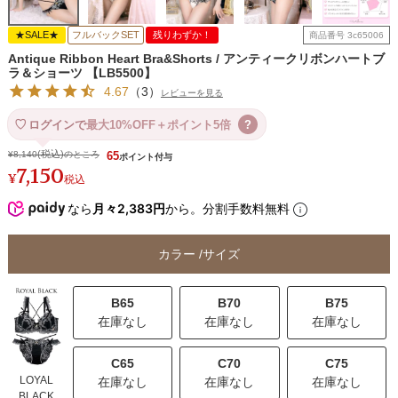
★SALE★
フルバックSET
残りわずか！
商品番号
3c65006
Antique Ribbon Heart Bra&Shorts / アンティークリボンハートブ
ラ＆ショーツ 【LB5500】
4.67
（
3
）
レビューを見る
ログインで
最大10%OFF＋ポイント5倍
?
¥
8,140
のところ
65
7,150
¥
税込
なら
月々2,383円
から。分割手数料無料
カラー
サイズ
B65
B70
B75
在庫なし
在庫なし
在庫なし
C65
C70
C75
LOYAL
在庫なし
在庫なし
在庫なし
BLACK