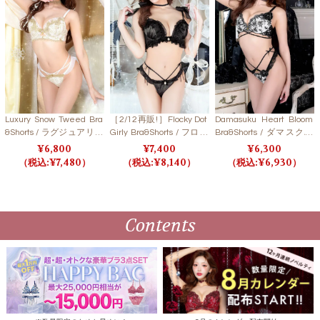
Luxury Snow Tweed Bra
［2/12再販!］Flocky Dot
Damasuku Heart Bloom
&Shorts / ラグジュアリー
Girly Bra&Shorts / フロッ
Bra&Shorts / ダマスクハ
スノーツイードブラ＆シ
キードットガーリーブラ
ートブルームブラ＆ショ
6,800
7,400
6,300
ョーツ 【LB5500】
＆ショーツ 【LB5500】
ーツ 【LB5500】
7,480
8,140
6,930
Contents