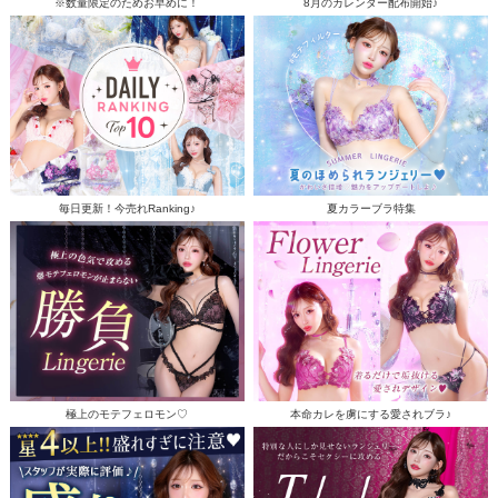
※数量限定のためお早めに！
8月のカレンダー配布開始♪
毎日更新！今売れRanking♪
夏カラーブラ特集
極上のモテフェロモン♡
本命カレを虜にする愛されブラ♪