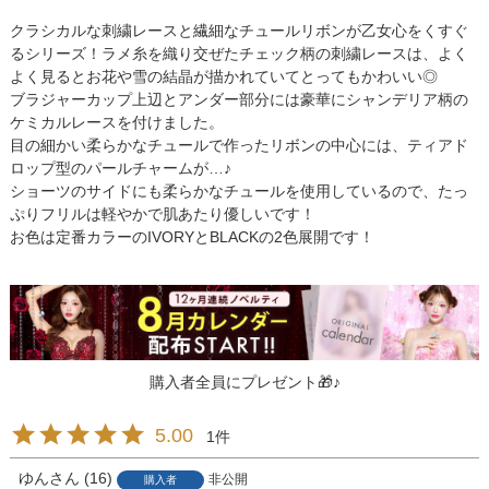
クラシカルな刺繍レースと繊細なチュールリボンが乙女心をくすぐ
るシリーズ！ラメ糸を織り交ぜたチェック柄の刺繍レースは、よく
よく見るとお花や雪の結晶が描かれていてとってもかわいい◎
ブラジャーカップ上辺とアンダー部分には豪華にシャンデリア柄の
ケミカルレースを付けました。
目の細かい柔らかなチュールで作ったリボンの中心には、ティアド
ロップ型のパールチャームが…♪
ショーツのサイドにも柔らかなチュールを使用しているので、たっ
ぷりフリルは軽やかで肌あたり優しいです！
お色は定番カラーのIVORYとBLACKの2色展開です！
購入者全員にプレゼント🎁♪
5.00
1
ゆん
16
非公開
購入者