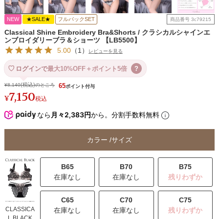
NEW
★SALE★
フルバックSET
商品番号
3c79215
Classical Shine Embroidery Bra&Shorts / クラシカルシャインエ
ンブロイダリーブラ＆ショーツ 【LB5500】
5.00
（
1
）
レビューを見る
ログインで
最大10%OFF＋ポイント5倍
?
¥
8,140
のところ
65
7,150
¥
税込
なら
月々2,383円
から。分割手数料無料
カラー
サイズ
B65
B70
B75
在庫なし
在庫なし
残りわずか
C65
C70
C75
CLASSICA
在庫なし
在庫なし
残りわずか
L BLACK