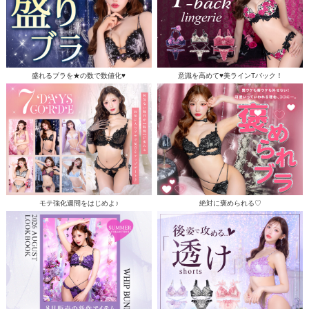
盛れるブラを★の数で数値化♥
意識を高めて♥美ラインTバック！
モテ強化週間をはじめよ♪
絶対に褒められる♡