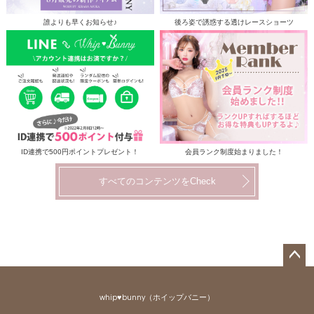
誰よりも早くお知らせ♪
後ろ姿で誘惑する透けレースショーツ
ID連携で500円ポイントプレゼント！
会員ランク制度始まりました！
すべてのコンテンツをCheck
ペー
ジト
whip♥bunny（ホイップバニー）
ップ