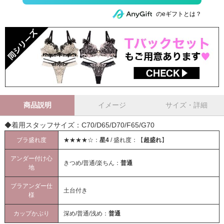
のeギフトとは？
商品説明
イメージ
サイズ・詳細
◆着用スタッフサイズ：C70/D65/D70/F65/G70
ブラ盛れ度
★★★★☆：
星4
/ 盛れ度：【
超盛れ
】
アンダー付け心
きつめ/普通/楽ちん：
普通
地
ブラアンダー仕
土台付き
様
カップかぶり
深め/普通/浅め：
普通