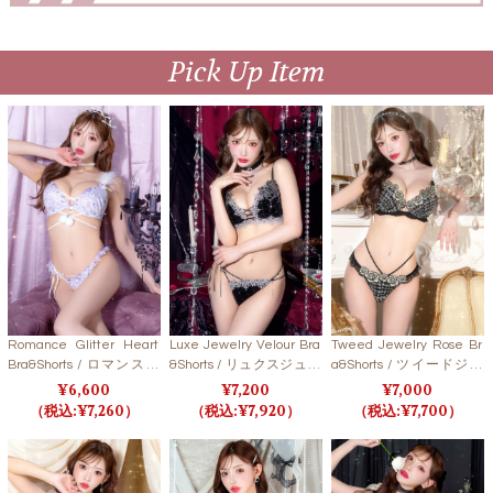
Pick Up Item
Romance Glitter Heart
Luxe Jewelry Velour Bra
Tweed Jewelry Rose Br
Bra&Shorts / ロマンスグ
&Shorts / リュクスジュエ
a&Shorts / ツイードジュ
リッターハートブラ＆シ
リーベロアブラ＆ショー
エリーローズブラ＆ショ
6,600
7,200
7,000
ョーツ 【LB5500】 【LB
ツ【LB5500】
ーツ【LB5500】
7,260
7,920
7,700
5500】