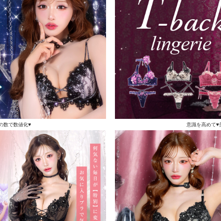
の数で数値化♥
意識を高めて♥