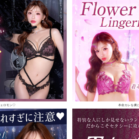
ェロモン♡
本命カレを虜