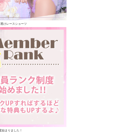
る透けレースショーツ
度始まりました！