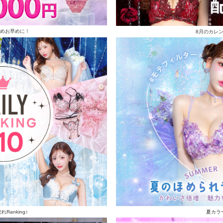
めお早めに！
8月のカレ
Ranking♪
夏カラ