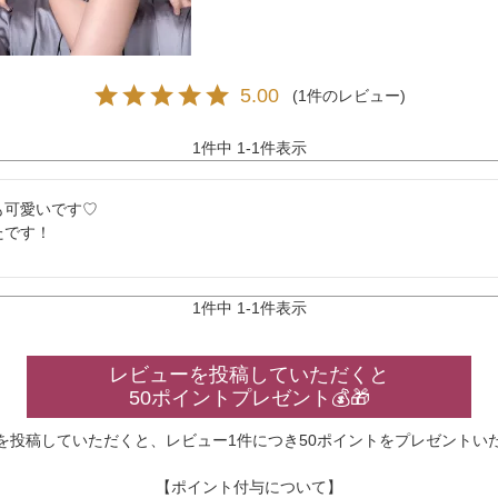
5.00
1
1
件中
1
-
1
件表示
可愛いです♡

たです！
1
件中
1
-
1
件表示
レビューを投稿していただくと
50ポイントプレゼント💰🎁
を投稿していただくと、レビュー1件につき50ポイントをプレゼントい
【ポイント付与について】