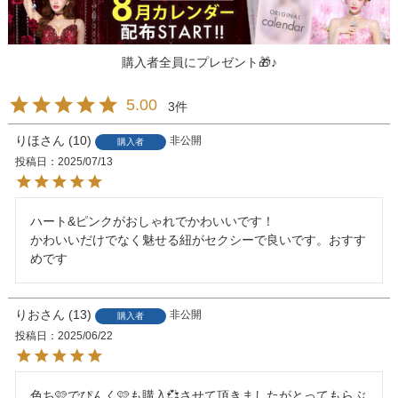
購入者全員にプレゼント🎁♪
5.00
3
りほ
10
非公開
購入者
投稿日
2025/07/13
ハート&ピンクがおしゃれでかわいいです！

かわいいだけでなく魅せる紐がセクシーで良いです。おすす
めです
りお
13
非公開
購入者
投稿日
2025/06/22
色ち🩷でぴんく🩷も購入💞させて頂きましたがとってもらぶ