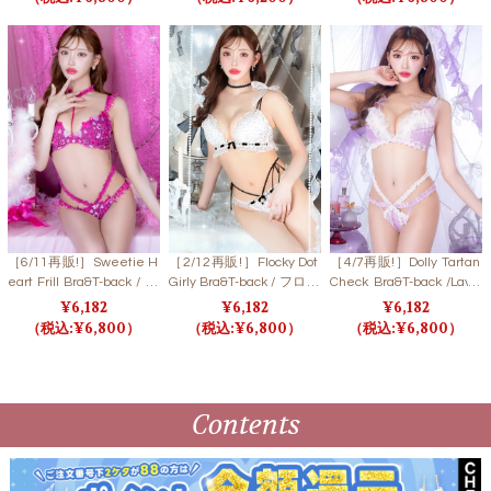
ーツ/スイートピンク 【L
500】
B5500】
［6/11再販!］Sweetie H
［2/12再販!］Flocky Dot
［4/7再販!］Dolly Tartan
eart Frill Bra&T-back / ス
Girly Bra&T-back / フロッ
Check Bra&T-back /Lave
ウィーティーハートフリ
キードットガーリーブラ
nder ドーリータータンチ
6,182
6,182
6,182
ルブラ＆Tバック 【LB55
＆Tバック 【LB5500】
ェックブラ＆Tバック / ラ
6,800
6,800
6,800
00】
ベンダー
Contents