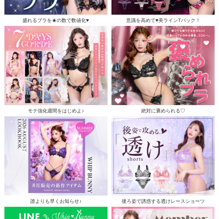
盛れるブラを★の数で数値化♥
意識を高めて♥美ラインTバック！
モテ強化週間をはじめよ♪
絶対に褒められる♡
誰よりも早くお知らせ♪
後ろ姿で誘惑する透けレースショーツ