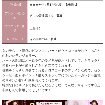
ブラ盛れ度
★★★★☆：
星4
/ 盛れ度：【
超盛れ
】
アンダー付け心
きつめ/普通/楽ちん：
普通
地
ブラアンダー仕
土台付き
様
カップかぶり
深め/普通/浅め：
普通
女の子らしさ満点のピンクに、ハートがたっぷり描かれた、あざと
かわいいランジェリー♪
ハートの刺繍にオーロラ色のラメ糸が使用されていて、キラキラと
光るハートが可愛らしさを引き立ててくれます。
谷間をくっきり見せてくれるクロスコードのデザインなので、セク
シーな一面もポイント！飾りストラップについたオーガンジー生地
のリボンが甘い印象を与えてくれます。
特別な日にギフトであげたくなるような、そんなデザインです◎是
非楽しんで着用してほしいです！！