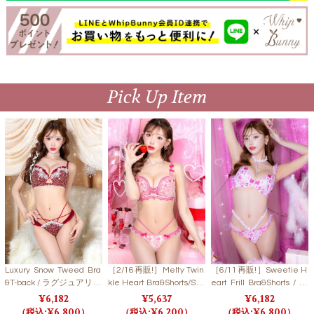
Pick Up Item
Luxury Snow Tweed Bra
［2/16再販!］Melty Twin
［6/11再販!］Sweetie H
&T-back / ラグジュアリー
kle Heart Bra&Shorts/SW
eart Frill Bra&Shorts / ス
スノーツイードブラ＆T
EETPINK メルティトゥイ
ウィーティーハートフリ
6,182
5,637
6,182
バック 【LB5500】
ンクルハートブラ＆ショ
ルブラ＆ショーツ 【LB5
6,800
6,200
6,800