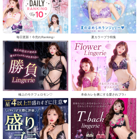
毎日更新！今売れRanking♪
夏カラーブラ特集
極上のモテフェロモン♡
本命カレを虜にする愛されブラ♪