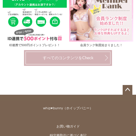
ID連携で500円ポイントプレゼント！
会員ランク制度始まりました！
すべてのコンテンツをCheck
ペー
ジト
whip♥bunny（ホイップバニー）
ップ
へ
お買い物ガイド
特定商取引に基づく表記