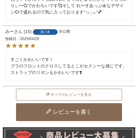
りぃ〜💞でかわちいです🥰そして.れ〜すあっぷ🎀なデザイ
ン💞で盛れるので気に入っておりますᐡっ·̫ ‹｡ᐡ💕
みー
15
非公開
購入者
投稿日
2025/04/29
すごくかわいいです！

ブラのフロントのクロスしてるとこがセクシーな感じです。

ストラップのリボンもかわいいです❣️
すべてのレビューを見る
レビューを書く