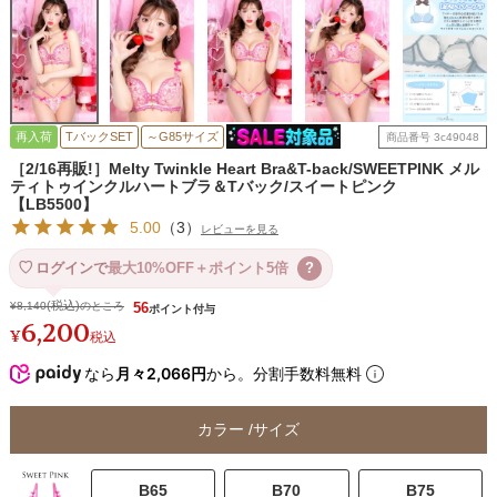
再入荷
TバックSET
～G85サイズ
商品番号
3c49048
［2/16再販!］Melty Twinkle Heart Bra&T-back/SWEETPINK メル
ティトゥインクルハートブラ＆Tバック/スイートピンク
【LB5500】
5.00
（
3
）
レビューを見る
ログインで
最大10%OFF＋ポイント5倍
?
¥
8,140
のところ
56
6,200
¥
税込
なら
月々2,066円
から。分割手数料無料
カラー
サイズ
B65
B70
B75