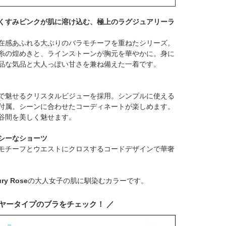
くすみピンクが肌に溶け込む、極上のラグジュアリーラ
在感あふれる大ぶりのバラモチーフを重ねたシリーズ。
糸の煌めきと、ラインストーンが胸元を華やかに。身に
品な気品と大人っぽい甘さを兼ね備えた一着です。
で魅せるクリスタルビジューを採用。シンプルに使える
付属。シーンに合わせたコーディネートが楽しめます。
谷間を美しく魅せます。
シーなショーツ
モチーフとウエストにクロスするコードデザインで華奢
ry Rose
の大人女子の肌に馴染むカラーです。
イヤータイプのブラをチェック！ ／