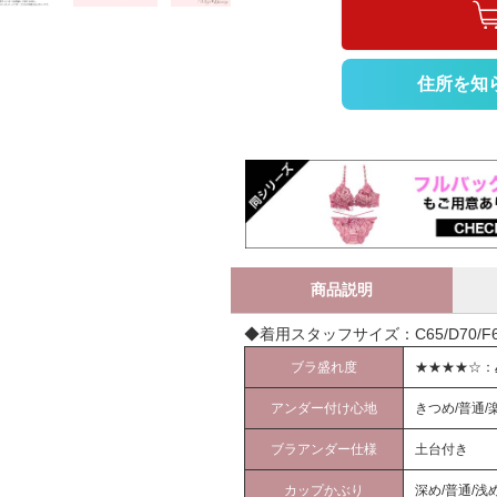
住所を知
商品説明
◆着用スタッフサイズ：C65/D70/F65
ブラ盛れ度
★★★★☆：
アンダー付け心地
きつめ/普通/
ブラアンダー仕様
土台付き
カップかぶり
深め/普通/浅