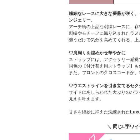
繊細なレースに大きな薔薇が咲く、
ンジェリー。
アーチ柄の上品な刺繍レースに、存
刺繍やモチーフに織り込まれたラメ
纏うだけで気分を高めてくれる、上
♡肩周りを煌めかせ華やかに
ストラップには、アクセサリー感覚
同色の【付け替え用ストラップ】も
また、フロントのクロスコードが、
♡ウエストラインを引き立てるセク
サイドにあしらわれた大ぶりのバラ
見えを叶えます。
甘さを絶妙に抑えた洗練された
Luxu
＼ 同じL字ワ