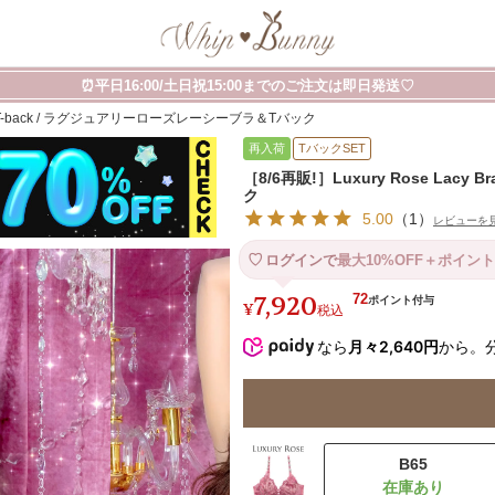
⏰平日16:00/土日祝15:00までのご注文は即日発送♡
 Bra&T-back / ラグジュアリーローズレーシーブラ＆Tバック
再入荷
TバックSET
［8/6再販!］Luxury Rose La
ク
5.00
（
1
）
レビューを
ログインで
最大10%OFF＋ポイント
7,920
72
¥
税込
なら
月々2,640円
から。
B65