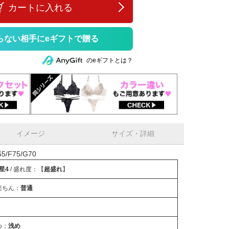
カートに入れる
らない相手にeギフトで贈る
のeギフトとは？
イメージ
サイズ・詳細
/F75/G70
星4
/ 盛れ度：【
超盛れ
】
楽ちん：
普通
め：
浅め