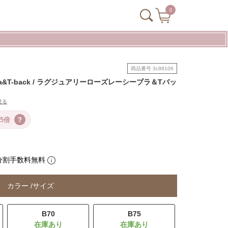
0
商品番号
3c98106
cy Bra&T-back / ラグジュアリーローズレーシーブラ＆Tバッ
見る
5倍
?
分割手数料無料
カラー
サイズ
B70
B75