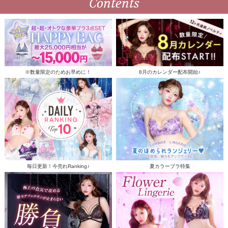
Contents
※数量限定のためお早めに！
8月のカレンダー配布開始♪
毎日更新！今売れRanking♪
夏カラーブラ特集