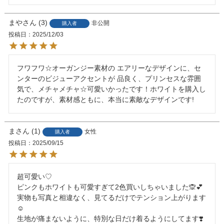
まや
3
非公開
購入者
投稿日
2025/12/03
フワフワ☆オーガンジー素材の エアリーなデザインに、セ
ンターのビジューアクセントが 品良く、プリンセスな雰囲
気で、メチャメチャ☆可愛いかったです！ホワイトを購入し
たのですが、素材感ともに、本当に素敵なデザインです!
ま
1
女性
購入者
投稿日
2025/09/15
超可愛い♡

ピンクもホワイトも可愛すぎて2色買いしちゃいました🙊💕

実物も写真と相違なく、見てるだけでテンション上がります
☺️

生地が痛まないように、特別な日だけ着るようにしてます❣️