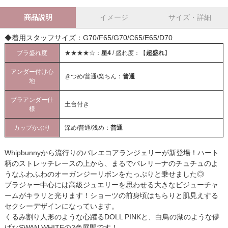
商品説明
イメージ
サイズ・詳細
◆着用スタッフサイズ：G70/F65/G70/C65/E65/D70
ブラ盛れ度
★★★★☆：
星4
/ 盛れ度：【
超盛れ
】
アンダー付け心
きつめ/普通/楽ちん：
普通
地
ブラアンダー仕
土台付き
様
カップかぶり
深め/普通/浅め：
普通
Whipbunnyから流行りのバレエコアランジェリーが新登場！ハート
柄のストレッチレースの上から、まるでバレリーナのチュチュのよ
うなふわふわのオーガンジーリボンをたっぷりと乗せました◎
ブラジャー中心には高級ジュエリーを思わせる大きなビジューチャ
ームがキラリと光ります！ショーツの前身頃はちらりと肌見えする
セクシーデザインになっています。
くるみ割り人形のような心躍るDOLL PINKと、白鳥の湖のような儚
げなSWAN WHITEの2色展開です！