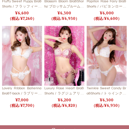
Fluffy Sweet Puppy Bra&
Blossom Bloom Bra&Shor
Papillon Rose Fairy Bra&
Shorts / フラッフィース
ts/ ブロッサムブルームブ
Shorts / パピヨンローズ
ウィートパピーブラ＆シ
ラ＆ショーツ【LB550
フェアリーブラ＆ショー
6,600
6,300
6,000
ョーツ 【LB5500】
0】
ツ 【LB5500】
7,260
6,930
6,600
Lovely Ribbon Ballerina
Luxury Rose Heart Bra&
Twinkle Sweet Candy Br
Bra&T-back / ラブリーリ
Shorts / ラグジュアリー
a&Shorts / トゥインクル
ボンバレリーナブラ＆T
ローズハートブラ＆ショ
スイートキャンディブラ
7,000
6,200
6,300
バック 【LB5500】
ーツ 【LB5500】
＆ショーツ 【LB5500】
7,700
6,820
6,930