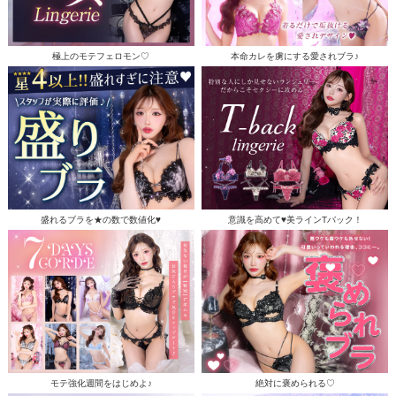
極上のモテフェロモン♡
本命カレを虜にする愛されブラ♪
盛れるブラを★の数で数値化♥
意識を高めて♥美ラインTバック！
モテ強化週間をはじめよ♪
絶対に褒められる♡