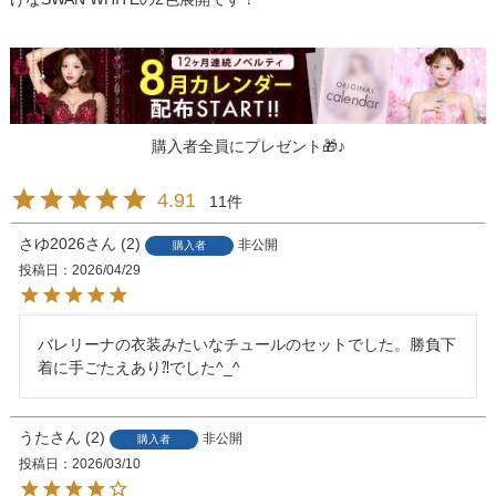
購入者全員にプレゼント🎁♪
4.91
11
さゆ2026
2
非公開
購入者
投稿日
2026/04/29
バレリーナの衣装みたいなチュールのセットでした。勝負下
着に手ごたえあり⁈でした^_^
うた
2
非公開
購入者
投稿日
2026/03/10