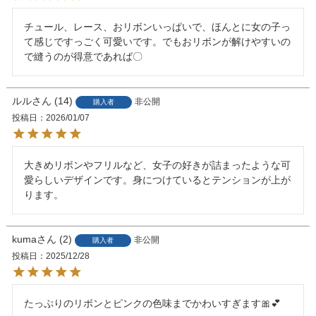
チュール、レース、おリボンいっぱいで、ほんとに女の子っ
て感じですっごく可愛いです。でもおリボンが解けやすいの
で縫うのが得意であれば〇
ルル
14
非公開
購入者
投稿日
2026/01/07
大きめリボンやフリルなど、女子の好きが詰まったような可
愛らしいデザインです。身につけているとテンションが上が
ります。
kuma
2
非公開
購入者
投稿日
2025/12/28
たっぷりのリボンとピンクの色味までかわいすぎます🎀︎💕︎