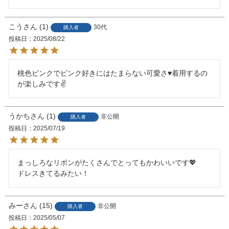
こう
1
30代
購入者
投稿日
2025/08/22
桃色ピンクでピンク好きにはたまらない可愛さ♥️着用するの
が楽しみです✌️
うかち
1
非公開
購入者
投稿日
2025/07/19
まっしろなリボンがたくさんでとってもかわいいです💖

ドレスきてるみたい！
みー
15
非公開
購入者
投稿日
2025/05/07