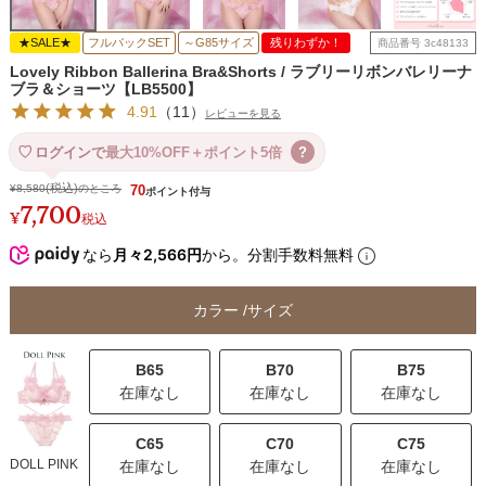
★SALE★
フルバックSET
～G85サイズ
残りわずか！
商品番号
3c48133
Lovely Ribbon Ballerina Bra&Shorts / ラブリーリボンバレリーナ
ブラ＆ショーツ【LB5500】
4.91
（
11
）
レビューを見る
ログインで
最大10%OFF＋ポイント5倍
?
¥
8,580
のところ
70
7,700
¥
税込
なら
月々2,566円
から。分割手数料無料
カラー
サイズ
B65
B70
B75
在庫なし
在庫なし
在庫なし
C65
C70
C75
DOLL PINK
在庫なし
在庫なし
在庫なし