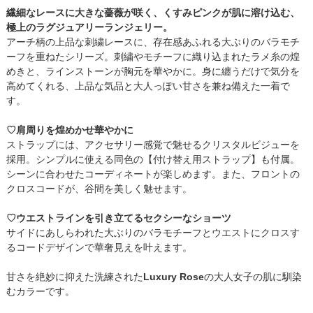
繊細なレースに大きな薔薇が咲く、くすみピンクが肌に溶け込む、
極上のラグジュアリーランジェリー。
アーチ柄の上品な刺繍レースに、存在感あふれる大ぶりのバラモチ
ーフを重ねたシリーズ。刺繍やモチーフに織り込まれたラメ糸の煌
めきと、ラインストーンが胸元を華やかに。身に纏うだけで気分を
高めてくれる、上品な気品と大人っぽい甘さを兼ね備えた一着で
す。
♡肩周りを煌めかせ華やかに
ストラップには、アクセサリー感覚で魅せるクリスタルビジューを
採用。シンプルに使える同色の【付け替え用ストラップ】も付属。
シーンに合わせたコーディネートが楽しめます。また、フロントの
クロスコードが、谷間を美しく魅せます。
♡ウエストラインを引き立てるセクシーなショーツ
サイドにあしらわれた大ぶりのバラモチーフとウエストにクロスす
るコードデザインで華奢見えを叶えます。
甘さを絶妙に抑えた洗練された
Luxury Rose
の大人女子の肌に馴染
むカラーです。