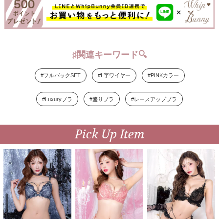
♯関連キーワード🔍
#フルバックSET
#L字ワイヤー
#PINKカラー
#Luxuryブラ
#盛りブラ
#レースアップブラ
Pick Up Item