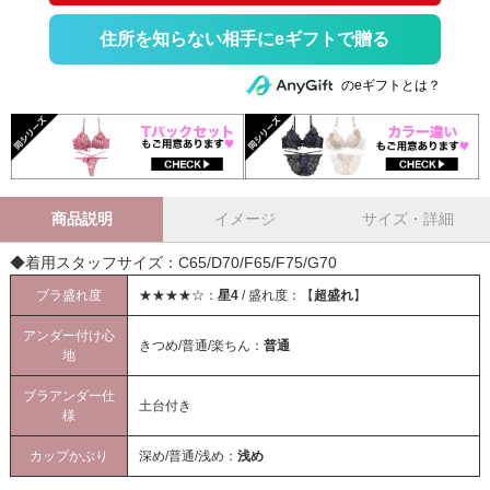
住所を知らない相手にeギフトで贈る
のeギフトとは？
商品説明
イメージ
サイズ・詳細
◆着用スタッフサイズ：C65/D70/F65/F75/G70
ブラ盛れ度
★★★★☆：
星4
/ 盛れ度：【
超盛れ
】
アンダー付け心
きつめ/普通/楽ちん：
普通
地
ブラアンダー仕
土台付き
様
カップかぶり
深め/普通/浅め：
浅め