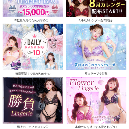
※数量限定のためお早めに！
8月のカレンダー配布開始♪
毎日更新！今売れRanking♪
夏カラーブラ特集
極上のモテフェロモン♡
本命カレを虜にする愛されブラ♪