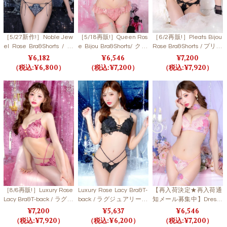
［5/27新作!］Noble Jew
［5/18再販!］Queen Ros
［6/2再販!］Pleats Bijou
el Rose Bra&Shorts / ノ
e Bijou Bra&Shorts/ クイ
Rose Bra&Shorts / プリー
ーブルジュエルローズブ
ーンローズビジューブラ
ツビジューローズブラ＆
6,182
6,546
7,200
ラ＆ショーツ
＆ショーツ
ショーツ
6,800
7,200
7,920
［8/6再販!］Luxury Rose
Luxury Rose Lacy Bra&T-
【再入荷決定★再入荷通
Lacy Bra&T-back / ラグジ
back / ラグジュアリーロ
知メール募集中】Dressy
ュアリーローズレーシー
ーズレーシーブラ＆Tバ
Flower Lady Bra&Shorts/
7,200
5,637
6,546
ブラ＆Tバック
ック【LB5500】
Pink ドレッシーフラワー
7,920
6,200
7,200
レディブラ＆ショーツ /