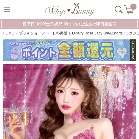
0
⏰平日16:00/土日祝15:00までのご注文は即日発送♡
HOME
ブラ＆ショーツ
［8/6再販!］Luxury Rose Lacy Bra&Short