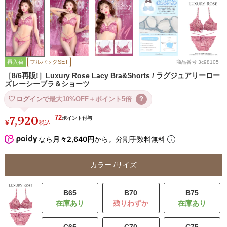
再入荷
フルバックSET
商品番号
3c98105
［8/6再販!］Luxury Rose Lacy Bra&Shorts / ラグジュアリーロー
ズレーシーブラ＆ショーツ
ログインで
最大10%OFF＋ポイント5倍
?
7,920
72
¥
税込
なら
月々2,640円
から。分割手数料無料
カラー
サイズ
B65
B70
B75
残りわずか