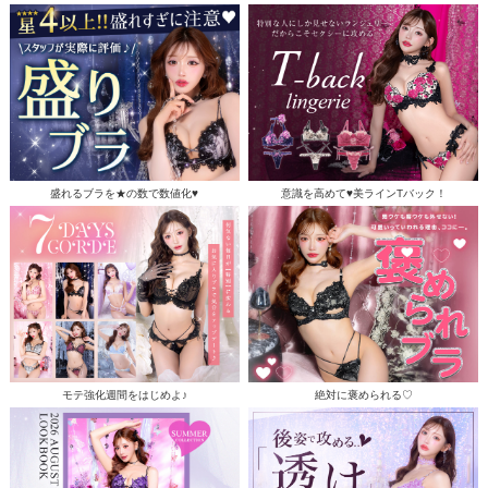
盛れるブラを★の数で数値化♥
意識を高めて♥美ラインTバック！
モテ強化週間をはじめよ♪
絶対に褒められる♡