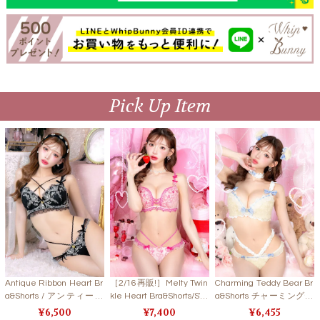
Pick Up Item
Antique Ribbon Heart Br
［2/16再販!］Melty Twin
Charming Teddy Bear Br
a&Shorts / アンティーク
kle Heart Bra&Shorts/SW
a&Shorts チャーミングテ
リボンハートブラ＆ショ
EETPINK メルティトゥイ
ディベアブラ＆ショーツ
6,500
7,400
6,455