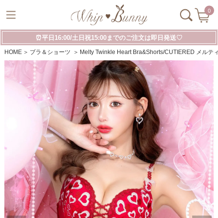
0
⏰平日16:00/土日祝15:00までのご注文は即日発送♡
HOME
ブラ＆ショーツ
Melty Twinkle Heart Bra&Shorts/CU