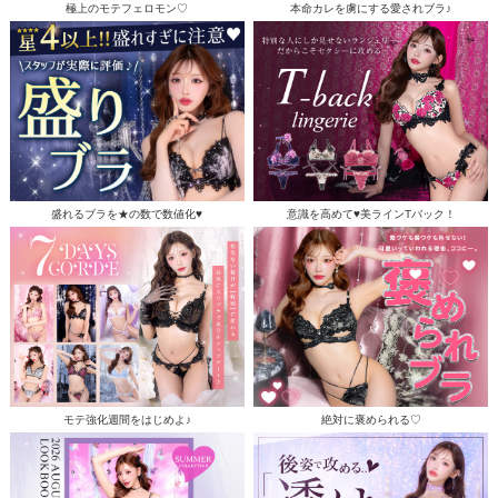
極上のモテフェロモン♡
本命カレを虜にする愛されブラ♪
盛れるブラを★の数で数値化♥
意識を高めて♥美ラインTバック！
モテ強化週間をはじめよ♪
絶対に褒められる♡