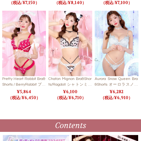
ーツ 【LB5500】
ンクルハートブラ＆ショ
【LB5500】
7,150
8,140
7,100
ーツ/スイートピンク 【L
B5500】
Pretty Heart Rabbit Bra&
Chaton Mignon Bra&Shor
Aurora Snow Queen Bra
Shorts / BerryRabbit プリ
ts/Ragdoll シャトンミニ
&Shorts オーロラスノー
ティハートラビットブラ
ョンブラ＆ショーツ/ラグ
クイーンブラ＆ショーツ
5,864
6,100
6,282
＆ショーツ / ベリーラビ
ドール【LB5500】
【LB5500】
6,450
6,710
6,910
ット【LB5500】
Contents