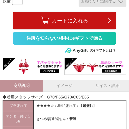
お気に入りに登録する
カートに入れる
住所を知らない相手にeギフトで贈る
のeギフトとは？
商品説明
イメージ
サイズ・詳細
◆着用スタッフサイズ：G70/F65/G70/C65/E65
ブラ盛れ度
★★★★☆：
星4
/ 盛れ度：【
超盛れ
】
アンダー付け心
きつめ/普通/楽ちん：
普通
地