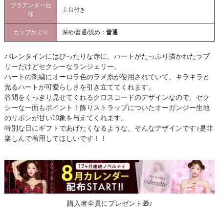
ブラアンダー仕
土台付き
様
カップかぶり
深め/普通/浅め：
普通
バレンタインにはぴったりな赤に、ハートがたっぷり描かれたラブ
リーだけどセクシーなランジェリー。
ハートの刺繍にオーロラ色のラメ糸が使用されていて、キラキラと
光るハートが可愛らしさを引き立ててくれます。
谷間をくっきり見せてくれるクロスコードのデザインなので、セク
シーな一面もポイント！飾りストラップについたオーガンジー生地
のリボンが甘い印象を与えてくれます。
特別な日にギフトであげたくなるような、そんなデザインです♪是非
楽しんで着用してほしいです！！
購入者全員にプレゼント🎁♪