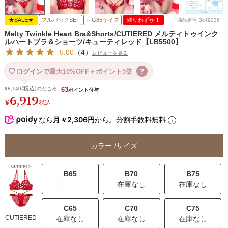
★SALE★
フルバックSET
～G85サイズ
残りわずか！
商品番号
3c49036
Melty Twinkle Heart Bra&Shorts/CUTIERED メルティトゥインク
ルハートブラ＆ショーツ/キューティレッド【LB5500】
5.00
（
4
）
レビューを見る
ログインで
最大10%OFF＋ポイント5倍
?
¥
8,140
のところ
63
6,919
¥
税込
なら
月々2,306円
から。分割手数料無料
カラー
サイズ
B65
B70
B75
残りわずか
在庫なし
在庫なし
C65
C70
C75
CUTIERED
在庫なし
在庫なし
在庫なし