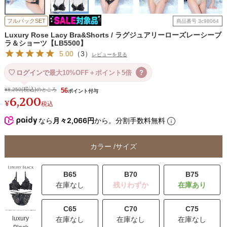
フルバックSET
商品番号
3c98064
Luxury Rose Lacy Bra&Shorts / ラグジュアリーローズレーシーブ
ラ＆ショーツ【LB5500】
5.00
（
3
）
レビューを見る
ログインで
最大10%OFF＋ポイント5倍
?
¥
8,250
のところ
56
6,200
¥
税込
なら
月々2,066円
から。分割手数料無料
カラー
サイズ
B65
B70
B75
在庫なし
残りわずか
C65
C70
C75
luxury
在庫なし
在庫なし
在庫なし