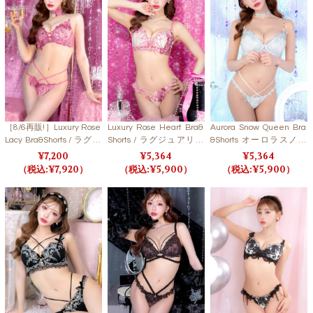
［8/6再販!］Luxury Rose
Luxury Rose Heart Bra&
Aurora Snow Queen Bra
Lacy Bra&Shorts / ラグジ
Shorts / ラグジュアリー
&Shorts オーロラスノー
ュアリーローズレーシー
ローズハートブラ＆ショ
クイーンブラ＆ショーツ
7,200
5,364
5,364
ブラ＆ショーツ
ーツ 【LB5500】
【LB5500】
7,920
5,900
5,900