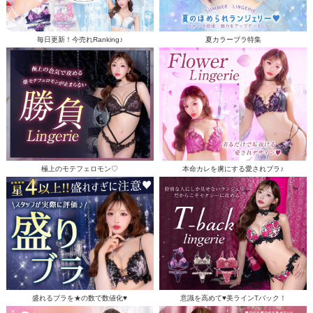
毎日更新！今売れRanking♪
夏カラーブラ特集
極上のモテフェロモン♡
本命カレを虜にする愛されブラ♪
盛れるブラを★の数で数値化♥
意識を高めて♥美ラインTバック！