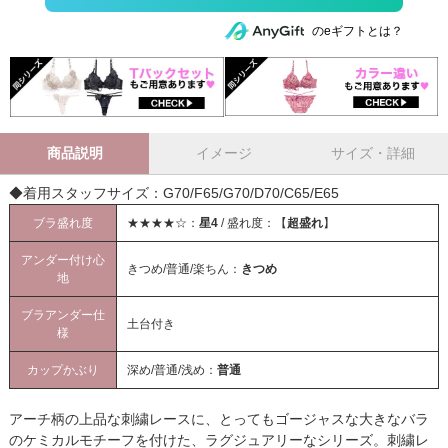
のeギフトとは？
商品説明
イメージ
サイズ・詳細
◆着用スタッフサイズ：G70/F65/G70/D70/C65/E65
ブラ盛れ度
★★★★☆：
星4
/ 盛れ度：【
超盛れ
】
アンダー付け心
きつめ/普通/楽ちん：
きつめ
地
ブラアンダー仕
土台付き
様
カップかぶり
深め/普通/浅め：
普通
アーチ柄の上品な刺繍レースに、とってもゴージャスな大きなバラ
のケミカルモチーフを付けた、ラグジュアリーなシリーズ。刺繍レ