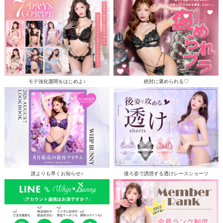
モテ強化週間をはじめよ♪
絶対に褒められる♡
誰よりも早くお知らせ♪
後ろ姿で誘惑する透けレースショーツ