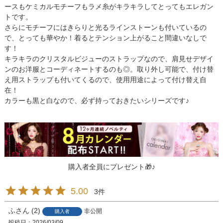
ースもケミカルモチーフもラメ糸がキラキラしてとってもエレガン
トです。
さらにモチーフにはきらりと光るラインストーンも付いているの
で、とっても華やか！着るとテンション上がること間違いなしで
す！
キラキラのクリスタルビジューのストラップなので、肩見せデザイ
ンのお洋服とコーディネートするのも◎。取り外し可能で、付け替
え用ストラップも付いてくるので、使用用途によって付け替え自
在！
カラーも黒と白なので、必ず持っておきたいシリーズです♪
購入者全員にプレゼント🎁♪
5.00
3
ふ
2
非公開
購入者
投稿日
2026/03/09