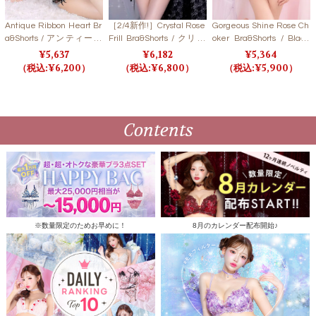
Antique Ribbon Heart Br
［2/4新作!］Crystal Rose
Gorgeous Shine Rose Ch
a&Shorts / アンティーク
Frill Bra&Shorts / クリス
oker Bra&Shorts / Black
リボンハートブラ＆ショ
タルローズフリルブラ＆
ゴージャスシャインロー
5,637
6,182
5,364
ーツ 【LB5500】
ショーツ 【LB5500】
ズチョーカーブラ＆ショ
6,200
6,800
5,900
ーツ / ブラック【LB550
0】
Contents
※数量限定のためお早めに！
8月のカレンダー配布開始♪