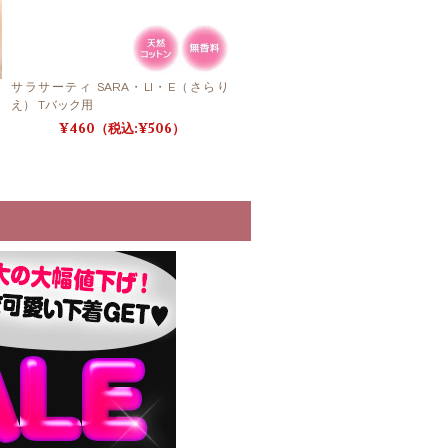
サラサーティ SARA・LI・E（さらり
え） Tバック用
460
506