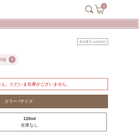
0
商品番号
oq99002
5倍
?
せん。ただいま在庫がございません。
カラー
サイズ
120ml
在庫なし