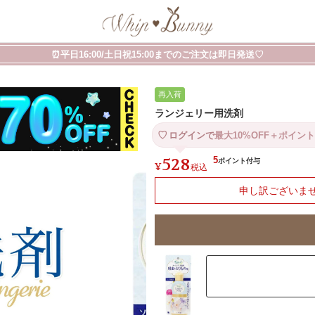
⏰平日16:00/土日祝15:00までのご注文は即日発送♡
再入荷
ランジェリー用洗剤
ログインで
最大10%OFF＋ポイント
528
5
¥
税込
申し訳ございま