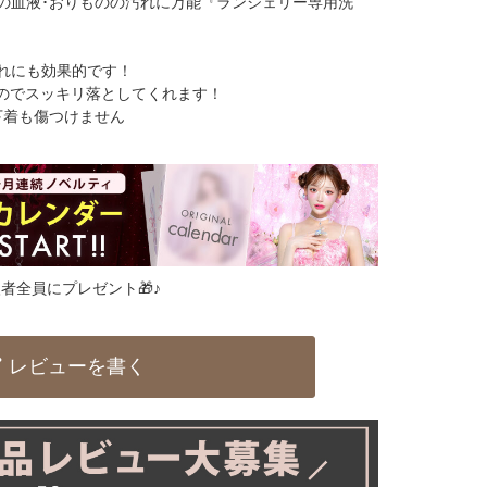
の血液･おりものの汚れに万能『ランジェリー専用洗
れにも効果的です！
なのでスッキリ落としてくれます！
下着も傷つけません
者全員にプレゼント🎁♪
レビューを書く