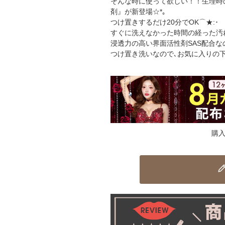
そんな時に使って欲しい！！生理時
剤』が新登場☆*｡
つけ置きするだけ20分でOK⌒★:･
すぐに洗えなかった時間の経った汚
浸透力の高い界面活性剤SAS配合
つけ置き洗いなので､お気に入りの
購入