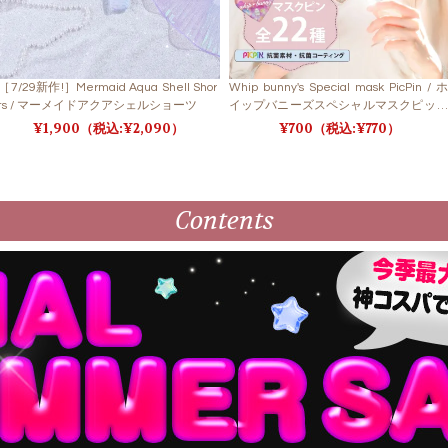
［7/29新作!］Mermaid Aqua Shell Shor
Whip bunny's Special mask PicPin / ホ
ts / マーメイドアクアシェルショーツ
イップバニーズスペシャルマスクピック
ピン
1,900
2,090
700
770
Contents