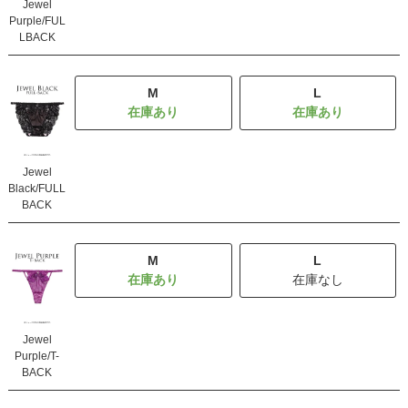
Jewel
Purple/FUL
LBACK
M
L
Jewel
Black/FULL
BACK
M
L
在庫なし
Jewel
Purple/T-
BACK