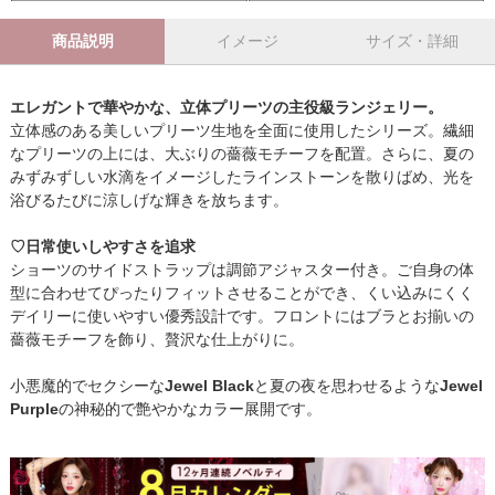
商品説明
イメージ
サイズ・詳細
エレガントで華やかな、立体プリーツの主役級ランジェリー。
立体感のある美しいプリーツ生地を全面に使用したシリーズ。繊細
なプリーツの上には、大ぶりの薔薇モチーフを配置。さらに、夏の
みずみずしい水滴をイメージしたラインストーンを散りばめ、光を
浴びるたびに涼しげな輝きを放ちます。
♡日常使いしやすさを追求
ショーツのサイドストラップは調節アジャスター付き。ご自身の体
型に合わせてぴったりフィットさせることができ、くい込みにくく
デイリーに使いやすい優秀設計です。フロントにはブラとお揃いの
薔薇モチーフを飾り、贅沢な仕上がりに。
小悪魔的でセクシーな
Jewel Black
と夏の夜を思わせるような
Jewel
Purple
の神秘的で艶やかなカラー展開です。