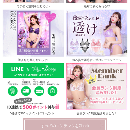
モテ強化週間をはじめよ♪
絶対に褒められる♡
誰よりも早くお知らせ♪
後ろ姿で誘惑する透けレースショーツ
ID連携で500円ポイントプレゼント！
会員ランク制度始まりました！
すべてのコンテンツをCheck