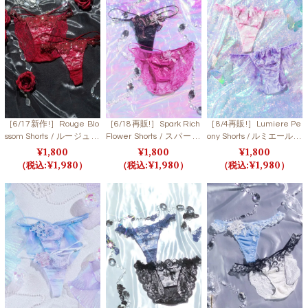
［6/17新作!］Rouge Blo
［6/18再販!］Spark Rich
［8/4再販!］Lumiere Pe
ssom Shorts / ルージュブ
Flower Shorts / スパーク
ony Shorts / ルミエールピ
ロッサムショーツ
リッチフラワーショーツ
オニーショーツ
1,800
1,800
1,800
1,980
1,980
1,980