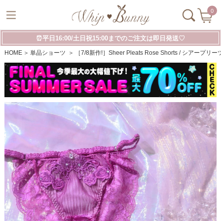
0
⏰平日16:00/土日祝15:00までのご注文は即日発送♡
HOME
単品ショーツ
［7/8新作!］Sheer Pleats Rose Shorts / シア