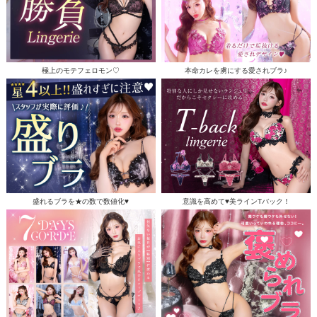
極上のモテフェロモン♡
本命カレを虜にする愛されブラ♪
盛れるブラを★の数で数値化♥
意識を高めて♥美ラインTバック！