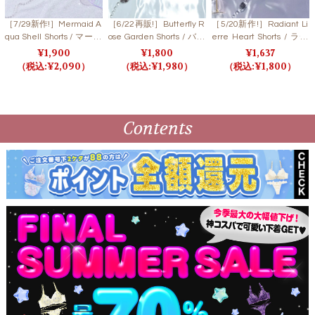
［7/29新作!］Mermaid A
［6/22再販!］Butterfly R
［5/20新作!］Radiant Li
qua Shell Shorts / マーメ
ose Garden Shorts / バタ
erre Heart Shorts / ラデ
イドアクアシェルショー
フライローズガーデンシ
ィアントリエールハート
1,900
1,800
1,637
ツ
ョーツ
ショーツ
2,090
1,980
1,800
Contents