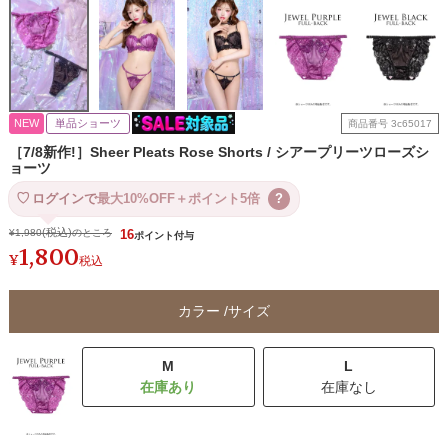
NEW
単品ショーツ
商品番号
3c65017
［7/8新作!］Sheer Pleats Rose Shorts / シアープリーツローズシ
ョーツ
ログインで
最大10%OFF＋ポイント5倍
?
¥
1,980
のところ
16
1,800
¥
税込
カラー
サイズ
M
L
在庫なし