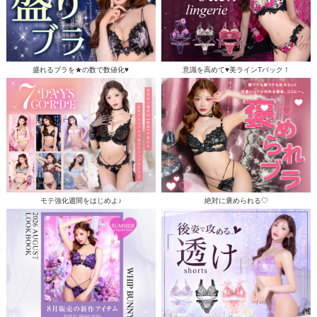
盛れるブラを★の数で数値化♥
意識を高めて♥美ラインTバック！
モテ強化週間をはじめよ♪
絶対に褒められる♡