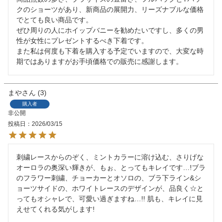
クのショーツがあり、新商品の展開力、リーズナブルな価格
でとても良い商品です。

ぜひ周りの人にホイップバニーを勧めたいですし、多くの男
性が女性にプレゼントするべき下着です。

また私は何度も下着を購入する予定でいますので、大変な時
まや
3
購入者
非公開
投稿日
2026/03/15
刺繍レースからのぞく、ミントカラーに溶け込む、さりげな
オーロラの奥深い輝きが、もぉ、とってもキレイです…!ブラ
のフラワー刺繍、チョーカーとオソロの、ブラ下ライン&シ
ョーツサイドの、ホワイトレースのデザインが、品良く☆と
ってもオシャレで、可愛い過ぎますね…!! 肌も、キレイに見
えせてくれる気がします!