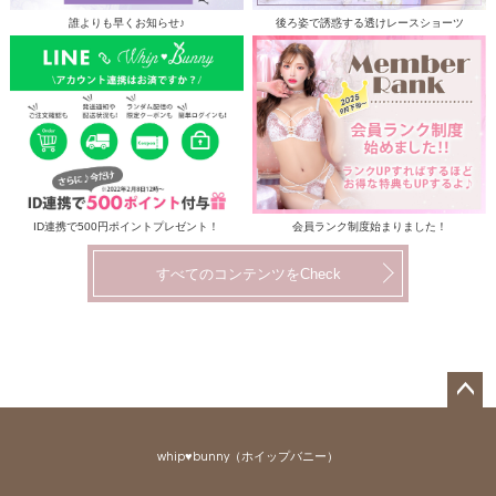
誰よりも早くお知らせ♪
後ろ姿で誘惑する透けレースショーツ
ID連携で500円ポイントプレゼント！
会員ランク制度始まりました！
すべてのコンテンツをCheck
ペー
ジト
whip♥bunny（ホイップバニー）
ップ
へ