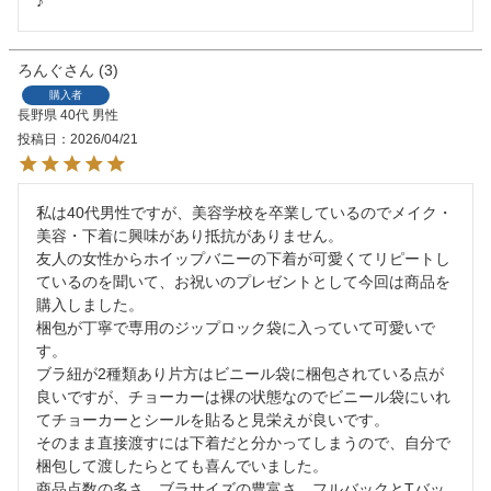
♪
ろんぐ
3
購入者
長野県
40代
男性
投稿日
2026/04/21
私は40代男性ですが、美容学校を卒業しているのでメイク・
美容・下着に興味があり抵抗がありません。

友人の女性からホイップバニーの下着が可愛くてリピートし
ているのを聞いて、お祝いのプレゼントとして今回は商品を
購入しました。

梱包が丁寧で専用のジップロック袋に入っていて可愛いで
す。

ブラ紐が2種類あり片方はビニール袋に梱包されている点が
良いですが、チョーカーは裸の状態なのでビニール袋にいれ
てチョーカーとシールを貼ると見栄えが良いです。

そのまま直接渡すには下着だと分かってしまうので、自分で
梱包して渡したらとても喜んでいました。

商品点数の多さ、ブラサイズの豊富さ、フルバックとTバッ