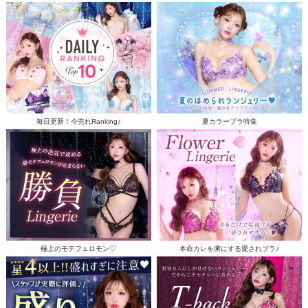
毎日更新！今売れRanking♪
夏カラーブラ特集
極上のモテフェロモン♡
本命カレを虜にする愛されブラ♪