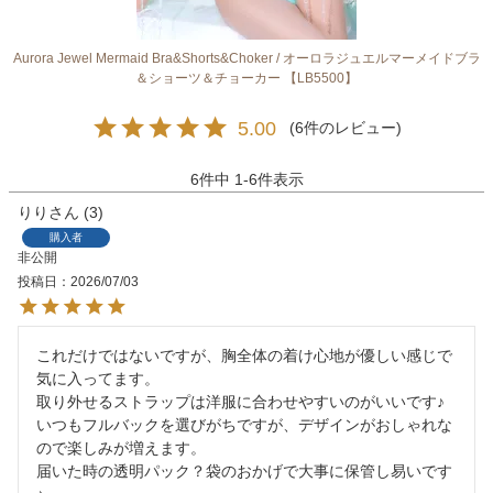
Aurora Jewel Mermaid Bra&Shorts&Choker / オーロラジュエルマーメイドブラ
＆ショーツ＆チョーカー 【LB5500】
5.00
6
6
件中
1
-
6
件表示
りり
3
購入者
非公開
投稿日
2026/07/03
これだけではないですが、胸全体の着け心地が優しい感じで
気に入ってます。

取り外せるストラップは洋服に合わせやすいのがいいです♪

いつもフルバックを選びがちですが、デザインがおしゃれな
ので楽しみが増えます。

届いた時の透明パック？袋のおかげで大事に保管し易いです