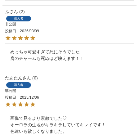
ふ
2
購入者
非公開
投稿日
2026/03/09
めっちゃ可愛すぎて死にそうでした

肩のチャームも死ぬほど映えます！！
たあたん
6
購入者
非公開
投稿日
2025/12/06
画像で見るより素敵でした♡

オーロラの生地がキラキラしていてキレイです！！

色違いも欲しくなりました。