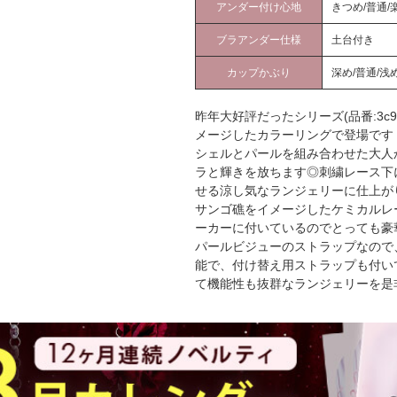
アンダー付け心地
きつめ/普通/
ブラアンダー仕様
土台付き
カップかぶり
深め/普通/浅
昨年大好評だったシリーズ(品番:3c
メージしたカラーリングで登場です
シェルとパールを組み合わせた大人
ラと輝きを放ちます◎刺繍レース下
せる涼し気なランジェリーに仕上が
サンゴ礁をイメージしたケミカルレ
ーカーに付いているのでとっても豪
パールビジューのストラップなので
能で、付け替え用ストラップも付い
て機能性も抜群なランジェリーを是