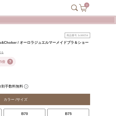
0
商品番号
3c98054
&Shorts&Choker / オーロラジュエルマーメイドブラ＆ショー
見る
5倍
?
分割手数料無料
カラー
サイズ
B70
B75