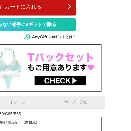
カートに入れる
らない相手にeギフトで贈る
のeギフトとは？
イメージ
サイズ・詳細
/C65/E65
星4
/ 盛れ度：【
超盛れ
】