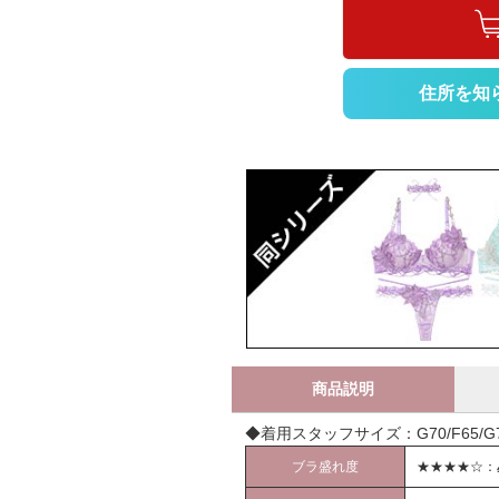
住所を知
商品説明
◆着用スタッフサイズ：G70/F65/G70
ブラ盛れ度
★★★★☆：