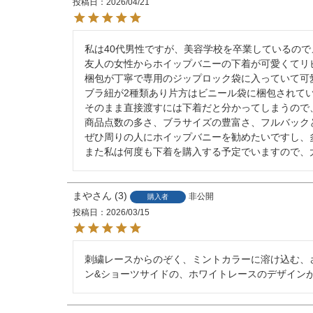
投稿日
2026/04/21
私は40代男性ですが、美容学校を卒業しているので
友人の女性からホイップバニーの下着が可愛くてリ
梱包が丁寧で専用のジップロック袋に入っていて可愛
ブラ紐が2種類あり片方はビニール袋に梱包されて
そのまま直接渡すには下着だと分かってしまうので
商品点数の多さ、ブラサイズの豊富さ、フルバック
ぜひ周りの人にホイップバニーを勧めたいですし、
まや
3
非公開
購入者
投稿日
2026/03/15
刺繍レースからのぞく、ミントカラーに溶け込む、
ン&ショーツサイドの、ホワイトレースのデザインが