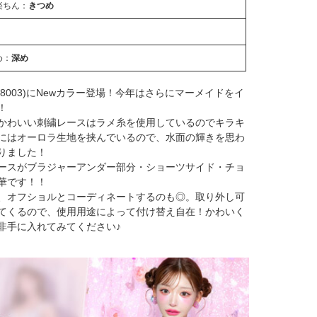
楽ちん：
きつめ
め：
深め
98003)にNewカラー登場！今年はさらにマーメイドをイ
！
かわいい刺繍レースはラメ糸を使用しているのでキラキ
にはオーロラ生地を挟んでいるので、水面の輝きを思わ
りました！
ースがブラジャーアンダー部分・ショーツサイド・チョ
華です！！
、オフショルとコーディネートするのも◎。取り外し可
てくるので、使用用途によって付け替え自在！かわいく
非手に入れてみてください♪