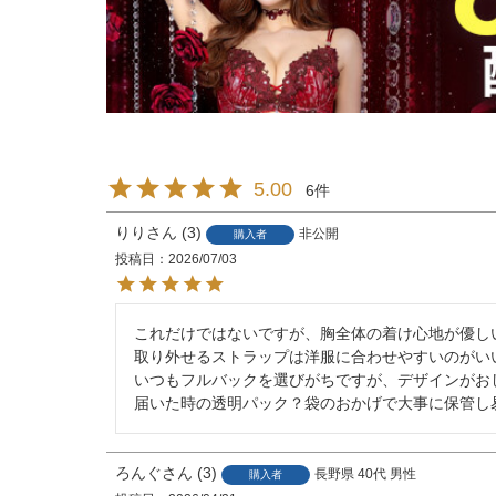
5.00
6
りり
3
非公開
購入者
投稿日
2026/07/03
これだけではないですが、胸全体の着け心地が優しい
取り外せるストラップは洋服に合わせやすいのがいい
いつもフルバックを選びがちですが、デザインがお
届いた時の透明パック？袋のおかげで大事に保管し
ろんぐ
3
長野県
40代
男性
購入者