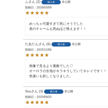
ふ
2
非公開
購入者
投稿日
2026/03/09
めっちゃ可愛すぎて死にそうでした

肩のチャームも死ぬほど映えます！！
たあたん
6
非公開
購入者
投稿日
2025/12/06
画像で見るより素敵でした♡

オーロラの生地がキラキラしていてキレイです！！

色違いも欲しくなりました。
Suu
3
非公開
購入者
投稿日
2025/09/25