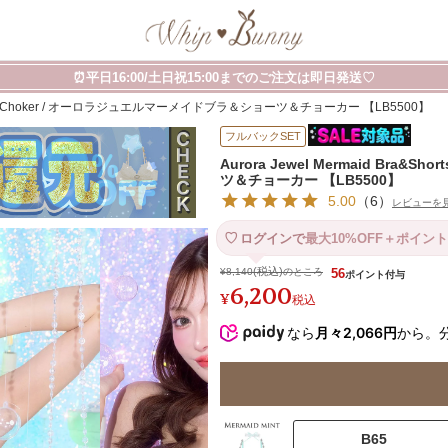
⏰平日16:00/土日祝15:00までのご注文は即日発送♡
a&Shorts&Choker / オーロラジュエルマーメイドブラ＆ショーツ＆チョーカー 【LB5500】
フルバックSET
Aurora Jewel Mermaid Bra
ツ＆チョーカー 【LB5500】
5.00
（
6
）
レビューを
ログインで
最大10%OFF＋ポイント
¥
8,140
のところ
56
6,200
¥
税込
なら
月々2,066円
から。
B65