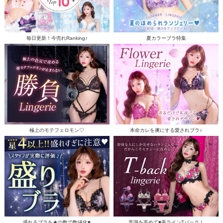
毎日更新！今売れRanking♪
夏カラーブラ特集
極上のモテフェロモン♡
本命カレを虜にする愛されブラ♪
盛れるブラを★の数で数値化♥
意識を高めて♥美ラインTバック！