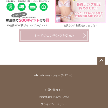
ID連携で500円ポイントプレゼント！
会員ランク制度始まりました！
すべてのコンテンツをCheck
ペー
ジト
whip♥bunny（ホイップバニー）
ップ
へ
お買い物ガイド
特定商取引に基づく表記
プライバシーポリシー