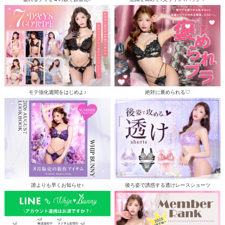
モテ強化週間をはじめよ♪
絶対に褒められる♡
誰よりも早くお知らせ♪
後ろ姿で誘惑する透けレースショーツ