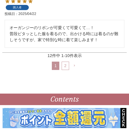
購入者
投稿日
2025/04/22
オーガンジーのリボンが可愛くて可愛くて…！

普段ピタッとした服を着るので、出かける時には着るのが難
しそうですが、家で特別な時に着て楽しみます！
12
件中
1
-
10
件表示
1
2
Contents