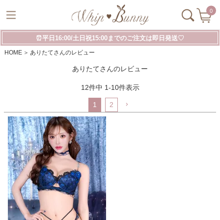
0
⏰平日16:00/土日祝15:00までのご注文は即日発送♡
HOME
ありたてさんのレビュー
ありたてさんのレビュー
12
件中
1
-
10
件表示
1
2