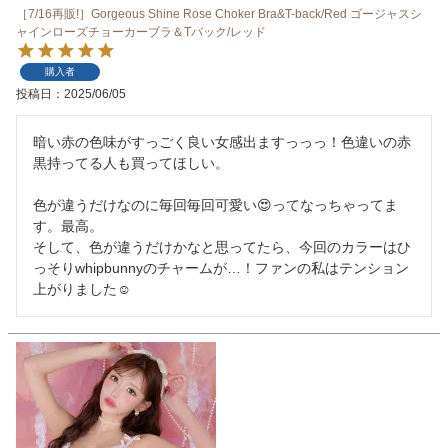
［7/16再販!］Gorgeous Shine Rose Choker Bra&T-back/Red ゴージャスシ
ャインローズチョーカーブラ＆Tバック/レッド
購入者
投稿日
2025/06/05
暗い赤の色味がすっごく良い女感出ますっっっ！色違いの赤
黒持ってる人も買ってほしい。

色が違うだけなのに毎回毎回可愛い😍ってなっちゃってま
す。最高。

そして、色が違うだけかなと思ってたら、今回のカラーはひ
っそりwhipbunnyのチャームが…！ファンの私はテンション
上がりました☺️