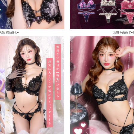
の数で数値化♥
意識を高めて♥