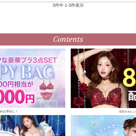
3
件中
1
-
3
件表示
Contents
めお早めに！
8月のカレ