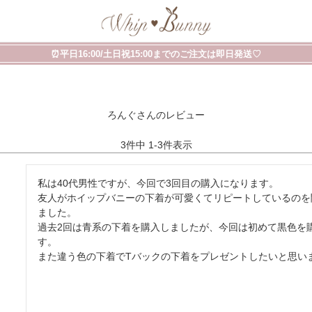
⏰平日16:00/土日祝15:00までのご注文は即日発送♡
ろんぐさんのレビュー
3
件中
1
-
3
件表示
私は40代男性ですが、今回で3回目の購入になります。

友人がホイップバニーの下着が可愛くてリピートしているのを
ました。

過去2回は青系の下着を購入しましたが、今回は初めて黒色を
す。

また違う色の下着でTバックの下着をプレゼントしたいと思い