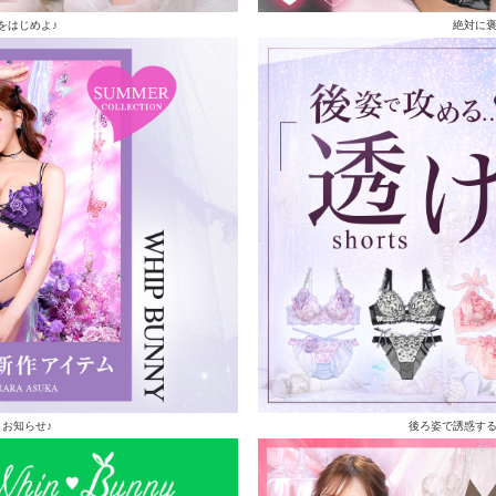
をはじめよ♪
絶対に
お知らせ♪
後ろ姿で誘惑す