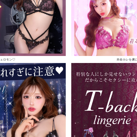
ェロモン♡
本命カレを虜