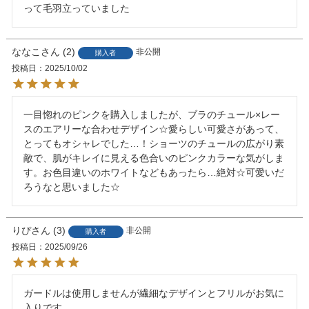
って毛羽立っていました
ななこ
2
非公開
購入者
投稿日
2025/10/02
一目惚れのピンクを購入しましたが、ブラのチュール×レー
スのエアリーな合わせデザイン☆愛らしい可愛さがあって、
とってもオシャレでした…！ショーツのチュールの広がり素
敵で、肌がキレイに見える色合いのピンクカラーな気がしま
す。お色目違いのホワイトなどもあったら…絶対☆可愛いだ
ろうなと思いました☆
りぴ
3
非公開
購入者
投稿日
2025/09/26
ガードルは使用しませんが繊細なデザインとフリルがお気に
入りです。