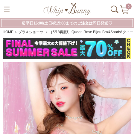
0
⏰平日16:00/土日祝15:00までのご注文は即日発送♡
HOME
ブラ＆ショーツ
［5/18再販!］Queen Rose Bijou Bra&Shor