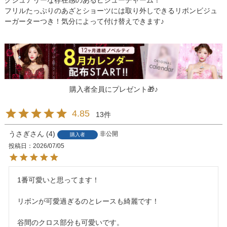
グジュアリーな存在感のあるビジューチャーム！
フリルたっぷりのあざとショーツには取り外しできるリボンビジュ
ーガーターつき！気分によって付け替えできます♪
購入者全員にプレゼント🎁♪
4.85
13
うさぎ
4
非公開
購入者
投稿日
2026/07/05
1番可愛いと思ってます！

リボンが可愛過ぎるのとレースも綺麗です！

谷間のクロス部分も可愛いです。