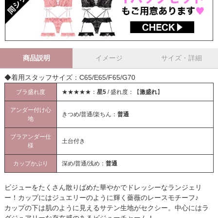
商品説明
イメージ
サイズ・詳細
◆着用スタッフサイズ：C65/E65/F65/G70
ブラ盛れ度
★★★★★：
星5
/ 盛れ度：【
激盛れ
】
アンダー付け心
きつめ/普通/楽ちん：
普通
地
ブラアンダー仕
土台付き
様
カップかぶり
深め/普通/浅め：
普通
ビジューをたくさん散りばめた華やかでドレッシーなランジェリ
ー！カップにはジュエリーのように輝く薔薇のレースモチーフ♪
カップの下は肌のように見えるサテン生地がセクシー。中心にはラ