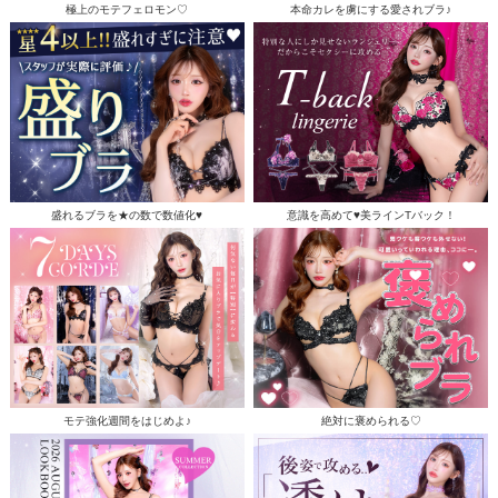
極上のモテフェロモン♡
本命カレを虜にする愛されブラ♪
盛れるブラを★の数で数値化♥
意識を高めて♥美ラインTバック！
モテ強化週間をはじめよ♪
絶対に褒められる♡