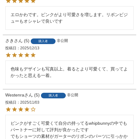
エロかわです。ピンクがより可愛さを増します。リボンビジ
ューもオシャレで良いです
さき
5
非公開
購入者
投稿日
2025/12/13
色味もデザインも写真以上。着るとより可愛くて、買ってよ
Westenra
5
非公開
購入者
投稿日
2025/11/03
ピンクがすごく可愛くて自分の持ってるwhipbunnyの中でも
パートナーに対して評判が良かったです

でもショーツの素材がガーターのリボンのパーツに引っかか