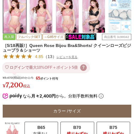
再入荷
フルバックSET
～G85サイズ
商品番号
3c98042
［5/18再販!］Queen Rose Bijou Bra&Shorts/ クイーンローズビジ
ューブラ＆ショーツ
4.85
（
13
）
レビューを見る
ログインで
最大10%OFF＋ポイント5倍
?
¥
8,470
のところ
65
7,200
¥
税込
なら
月々2,400円
から。分割手数料無料
カラー
サイズ
B65
B70
B75
在庫なし
残りわずか
残りわずか