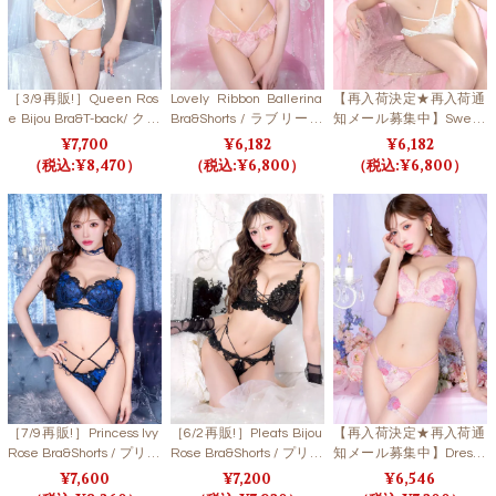
［3/9再販!］Queen Ros
Lovely Ribbon Ballerina
【再入荷決定★再入荷通
e Bijou Bra&T-back/ クイ
Bra&Shorts / ラブリーリ
知メール募集中】Sweet
ーンローズビジューブラ
ボンバレリーナブラ＆シ
Shaggy Knit Bra&Shorts /
7,700
6,182
6,182
＆Tバック
ョーツ【LB5500】
スウィートシャギーニッ
8,470
6,800
6,800
トブラ＆ショーツ
［7/9再販!］Princess Ivy
［6/2再販!］Pleats Bijou
【再入荷決定★再入荷通
Rose Bra&Shorts / プリン
Rose Bra&Shorts / プリー
知メール募集中】Dressy
セスアイビーローズブラ
ツビジューローズブラ＆
Flower Lady Bra&Shorts/
7,600
7,200
6,546
＆ショーツ
ショーツ
Pink ドレッシーフラワー