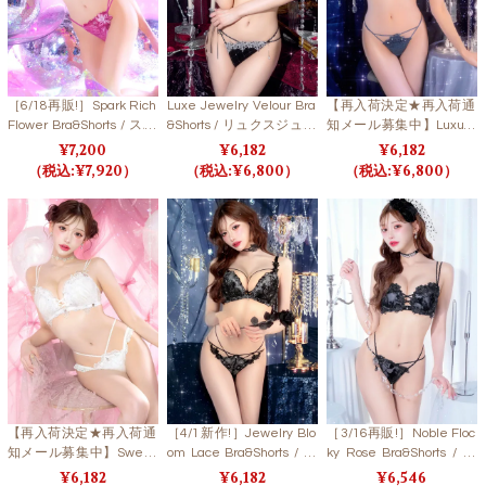
［6/18再販!］Spark Rich
Luxe Jewelry Velour Bra
【再入荷決定★再入荷通
Flower Bra&Shorts / スパ
&Shorts / リュクスジュエ
知メール募集中】Luxury
ークリッチフラワーブラ
リーベロアブラ＆ショー
Bijou Studs Bra&T-back /
7,200
6,182
6,182
＆ショーツ
ツ【LB5500】
ラグジュアリービジュー
7,920
6,800
6,800
スタッズブラ＆Tバック
【再入荷決定★再入荷通
［4/1新作!］Jewelry Blo
［3/16再販!］Noble Floc
知メール募集中】Sweet
om Lace Bra&Shorts / ジ
ky Rose Bra&Shorts / ノ
Shaggy Knit Bra&Shorts /
ュエリーブルームレース
ーブルフロッキーローズ
6,182
6,182
6,546