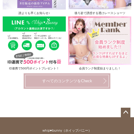
誰よりも早くお知らせ♪
後ろ姿で誘惑する透けレースショーツ
ID連携で500円ポイントプレゼント！
会員ランク制度始まりました！
すべてのコンテンツをCheck
ペー
ジト
whip♥bunny（ホイップバニー）
ップ