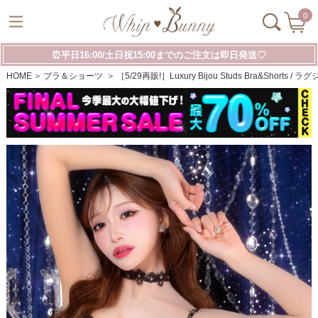
0
⏰平日16:00/土日祝15:00までのご注文は即日発送♡
HOME
ブラ＆ショーツ
［5/29再販!］Luxury Bijou Studs Bra&Sh