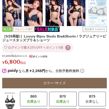
再入荷
フルバックSET
商品番号
3c9A029
［5/29再販!］Luxury Bijou Studs Bra&Shorts / ラグジュアリービ
ジュースタッズブラ＆ショーツ
ログインで
最大10%OFF＋ポイント5倍
?
¥
7,480
のところ
62
6,800
¥
税込
なら
月々2,266円
から。分割手数料無料
カラー
サイズ
B65
B70
B75
在庫なし