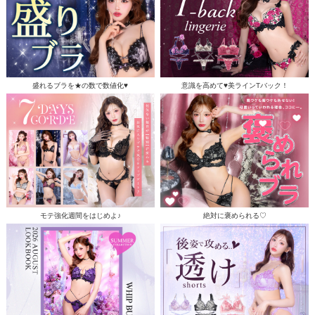
盛れるブラを★の数で数値化♥
意識を高めて♥美ラインTバック！
モテ強化週間をはじめよ♪
絶対に褒められる♡