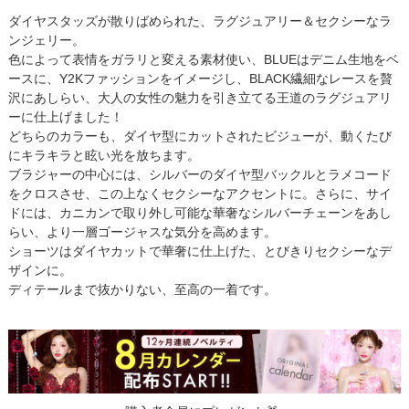
ダイヤスタッズが散りばめられた、ラグジュアリー＆セクシーなラ
ンジェリー。
色によって表情をガラリと変える素材使い、BLUEはデニム生地をベ
ースに、Y2Kファッションをイメージし、BLACK繊細なレースを贅
沢にあしらい、大人の女性の魅力を引き立てる王道のラグジュアリ
ーに仕上げました！
どちらのカラーも、ダイヤ型にカットされたビジューが、動くたび
にキラキラと眩い光を放ちます。
ブラジャーの中心には、シルバーのダイヤ型バックルとラメコード
をクロスさせ、この上なくセクシーなアクセントに。さらに、サイ
ドには、カニカンで取り外し可能な華奢なシルバーチェーンをあし
らい、より一層ゴージャスな気分を高めます。
ショーツはダイヤカットで華奢に仕上げた、とびきりセクシーなデ
ザインに。
ディテールまで抜かりない、至高の一着です。