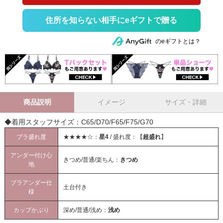
住所を知らない相手にeギフトで贈る
のeギフトとは？
商品説明
イメージ
サイズ・詳細
◆着用スタッフサイズ：C65/D70/F65/F75/G70
ブラ盛れ度
★★★★☆：
星4
/ 盛れ度：【
超盛れ
】
アンダー付け心
きつめ/普通/楽ちん：
きつめ
地
ブラアンダー仕
土台付き
様
カップかぶり
深め/普通/浅め：
浅め