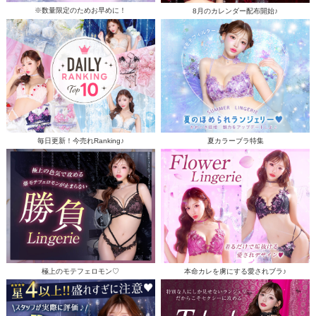
※数量限定のためお早めに！
8月のカレンダー配布開始♪
毎日更新！今売れRanking♪
夏カラーブラ特集
極上のモテフェロモン♡
本命カレを虜にする愛されブラ♪