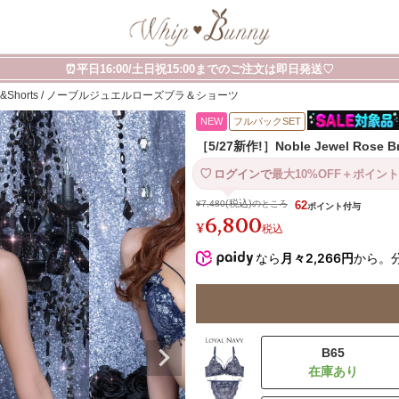
⏰平日16:00/土日祝15:00までのご注文は即日発送♡
e Bra&Shorts / ノーブルジュエルローズブラ＆ショーツ
NEW
フルバックSET
［5/27新作!］Noble Jewel Ro
ログインで
最大10%OFF＋ポイント
¥
7,480
のところ
62
6,800
¥
税込
なら
月々2,266円
から。
B65