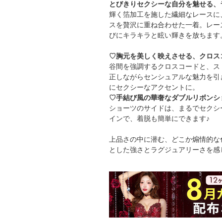
とびきりセクシーな自分を魅せる、
輝く箔加工を施した繊細なレースに
スを贅沢に重ね合わせた一着。レー
びにキラキラと眩い輝きを放ちます
♡胸元を美しく映えさせる、クロス
谷間を強調するクロスコードと、ス
正しながらセンシュアルな魅力を引
にセクシーなアクセントに。
♡手結び風の華奢なダブルリボンシ
ショーツのサイドは、まるでセクシ
インで、着脱も簡単にできます♪
上品さの中に潜む、どこか煽情的な
とした強さとラグジュアリーさを感