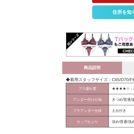
住所を知
商品説明
◆着用スタッフサイズ：C65/D70/F65
ブラ盛れ度
★★★★☆：
アンダー付け心地
きつめ/普通/
ブラアンダー仕様
土台付き
カップかぶり
深め/普通/浅