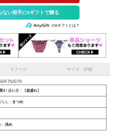
らない相手にeギフトで贈る
のeギフトとは？
イメージ
サイズ・詳細
/F75/G70
星4
/ 盛れ度：【
超盛れ
】
楽ちん：
きつめ
め：
浅め