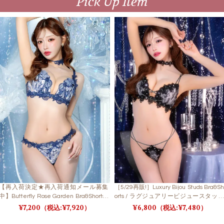
Pick Up Item
【再入荷決定★再入荷通知メール募集
［5/29再販!］Luxury Bijou Studs Bra&Sh
中】Butterfly Rose Garden Bra&Shorts /
orts / ラグジュアリービジュースタッズ
バタフライローズガーデンブラ＆ショー
ブラ＆ショーツ
7,200
7,920
6,800
7,480
ツ