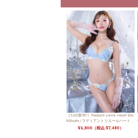
［5/20新作!］Radiant Lierre Heart Bra
&Shorts / ラディアントリエールハートブ
ラ＆ショーツ
6,800
7,480