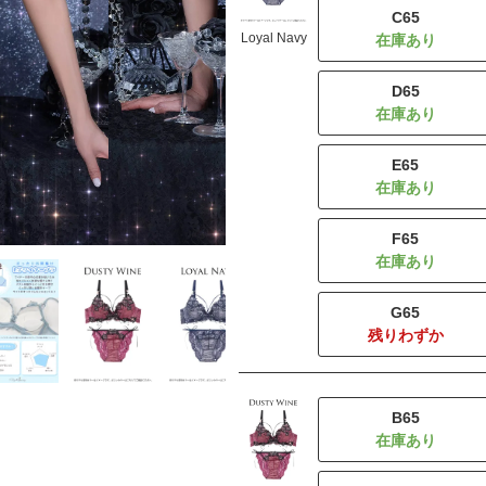
C65
Loyal Navy
D65
E65
F65
G65
残りわずか
B65