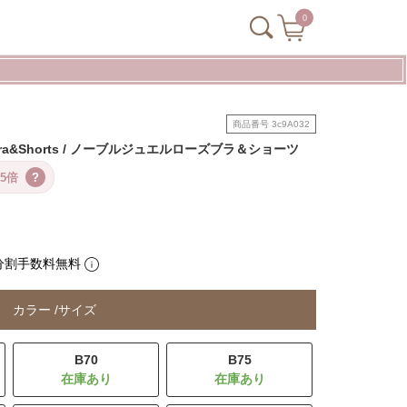
0
商品番号
3c9A032
se Bra&Shorts / ノーブルジュエルローズブラ＆ショーツ
5倍
?
分割手数料無料
カラー
サイズ
B70
B75