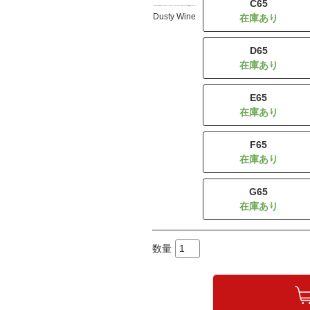
C65
Dusty Wine
D65
E65
F65
G65