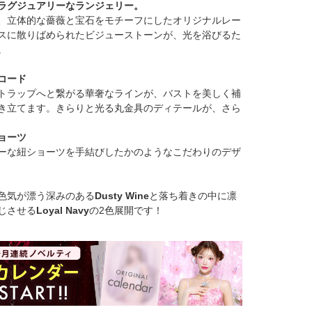
ラグジュアリーなランジェリー。
、立体的な薔薇と宝石をモチーフにしたオリジナルレー
スに散りばめられたビジューストーンが、光を浴びるた
。
コード
トラップへと繋がる華奢なラインが、バストを美しく補
き立てます。きらりと光る丸金具のディテールが、さら
ョーツ
ーな紐ショーツを手結びしたかのようなこだわりのデザ
色気が漂う深みのある
Dusty Wine
と落ち着きの中に凛
じさせる
Loyal Navy
の2色展開です！