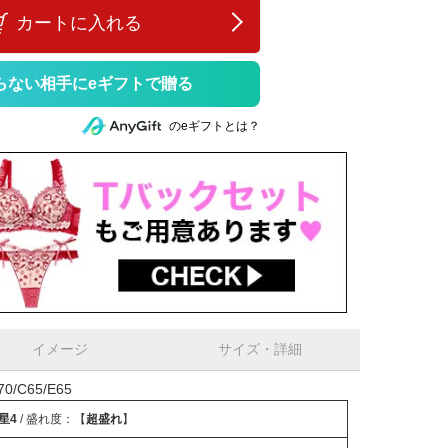
カートに入れる
らない相手にeギフトで贈る
のeギフトとは？
イメージ
サイズ・詳細
/C65/E65
星4
/ 盛れ度：【
超盛れ
】