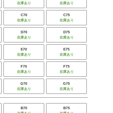
C70
C75
D70
D75
E70
E75
F70
F75
G70
G75
B70
B75