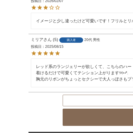
投稿日
2026/02/07
イメージと少し違ったけど可愛いです！フリルとリ
ミリア
5
20代
男性
購入者
投稿日
2025/08/15
レッド系のランジェリーが欲しくて、こちらのハー
着けるだけで可愛くてテンション上がります୨୧⑅*.

胸元のリボンがちょっとセクシーで大人っぽさもプ