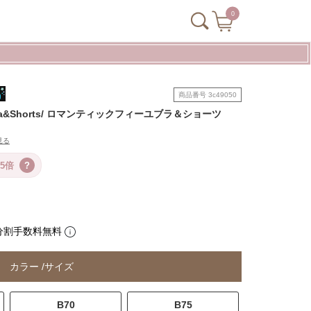
0
商品番号
3c49050
le Bra&Shorts/ ロマンティックフィーユブラ＆ショーツ
見る
5倍
?
分割手数料無料
カラー
サイズ
B70
B75