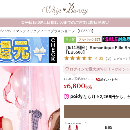
⏰平日16:00/土日祝15:00までのご注文は即日発送♡
e Bra&Shorts/ ロマンティックフィーユブラ＆ショーツ 【LB5500】
再入荷
フルバックSET
［5/11再販!］Romantique Fil
【LB5500】
4.33
（
3
）
レビューを
ログインで
最大10%OFF＋ポイント
¥
8,360
のところ
62
6,800
¥
税込
なら
月々2,266円
から。
B65