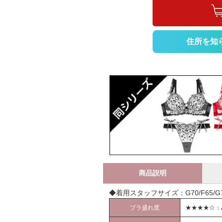
住所を知
商品説明
◆着用スタッフサイズ：G70/F65/G70
ブラ盛れ度
★★★★☆：