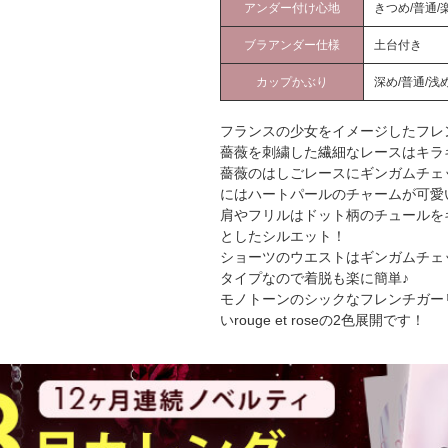
アンダー付け心地
きつめ/普通/
ブラアンダー仕様
土台付き
カップかぶり
深め/普通/浅
フランスの少女をイメージしたフレ
薔薇を刺繍した繊細なレースはキラ
薔薇のはしごレースにギンガムチェ
にはハートパールのチャームが可愛
肩やフリルはドット柄のチュールを
としたシルエット！
ショーツのウエストはギンガムチェ
タイプなので着脱も楽に簡単♪
モノトーンのシックなフレンチガーリーな
いrouge et roseの2色展開です！