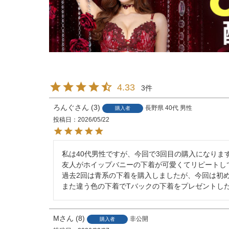
4.33
3
ろんぐ
3
長野県
40代
男性
購入者
投稿日
2026/05/22
私は40代男性ですが、今回で3回目の購入になります
友人がホイップバニーの下着が可愛くてリピートし
過去2回は青系の下着を購入しましたが、今回は初
また違う色の下着でTバックの下着をプレゼントし
M
8
非公開
購入者