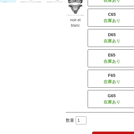
C65
noir et
blanc
D65
E65
F65
G65