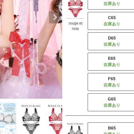
C65
rouge et
rose
D65
E65
F65
G65
B65