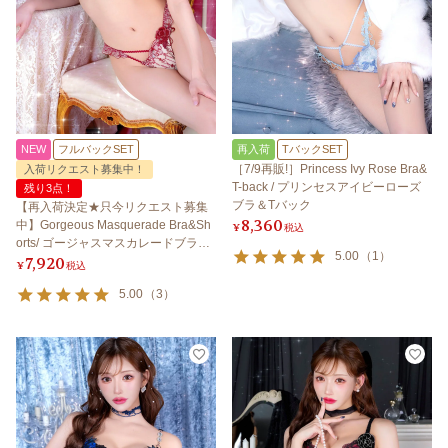
NEW
フルバックSET
再入荷
TバックSET
［7/9再販!］Princess Ivy Rose Bra&
入荷リクエスト募集中！
T-back / プリンセスアイビーローズ
残り3点！
ブラ＆Tバック
【再入荷決定★只今リクエスト募集
8,360
中】Gorgeous Masquerade Bra&Sh
¥
税込
orts/ ゴージャスマスカレードブラ＆
5.00
（
1
）
7,920
ショーツ 【LB5500】
¥
税込
5.00
（
3
）