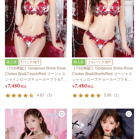
再入荷
TバックSET
再入荷
フルバックSET
［7/16再販!］Gorgeous Shine Rose
［7/16再販!］Gorgeous Shine Rose
Choker Bra&T-back/Red ゴージャス
Choker Bra&Shorts/Red ゴージャス
シャインローズチョーカーブラ＆Tバ
シャインローズチョーカーブラ＆シ
7,480
7,480
ック/レッド
ョーツ/レッド
¥
税込
¥
税込
4.67
（
3
）
5.00
（
2
）