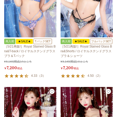
再入荷
★SALE★
TバックSET
再入荷
★SALE★
フルバックSET
［5/21再販!］Royal Stained Glass B
［5/21再販!］Royal Stained Glass B
ra&T-back / ロイヤルステンドグラス
ra&Shorts / ロイヤルステンドグラス
ブラ＆Tバック
ブラ＆ショーツ
¥
8,140
のところ
¥
8,140
のところ
7,200
7,200
¥
税込
¥
税込
4.33
（
3
）
4.50
（
2
）