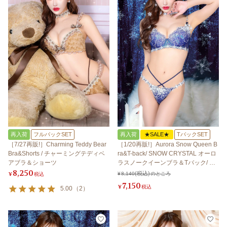
再入荷
フルバックSET
再入荷
★SALE★
TバックSET
［7/27再販!］Charming Teddy Bear
［1/20再販!］Aurora Snow Queen B
Bra&Shorts / チャーミングテディベ
ra&T-back/ SNOW CRYSTAL オーロ
アブラ＆ショーツ
ラスノークイーンブラ＆Tバック/ ス
8,250
ノークリスタル 【LB5500】
¥
税込
¥
8,140
のところ
7,150
¥
税込
5.00
（
2
）