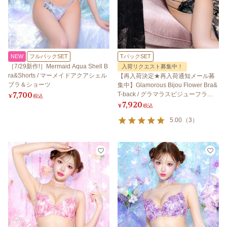
NEW
フルバックSET
TバックSET
［7/29新作!］Mermaid Aqua Shell B
入荷リクエスト募集中！
ra&Shorts / マーメイドアクアシェル
【再入荷決定★再入荷通知メール募
ブラ＆ショーツ
集中】Glamorous Bijou Flower Bra&
7,700
T-back / グラマラスビジューフラワ
¥
税込
7,920
ーブラ＆Tバック
¥
税込
5.00
（
3
）