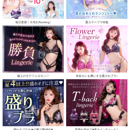
毎日更新！今売れRanking♪
夏カラーブラ特集
極上のモテフェロモン♡
本命カレを虜にする愛されブラ♪
盛れるブラを★の数で数値化♥
意識を高めて♥美ラインTバック！