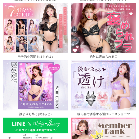
モテ強化週間をはじめよ♪
絶対に褒められる♡
誰よりも早くお知らせ♪
後ろ姿で誘惑する透けレースショーツ