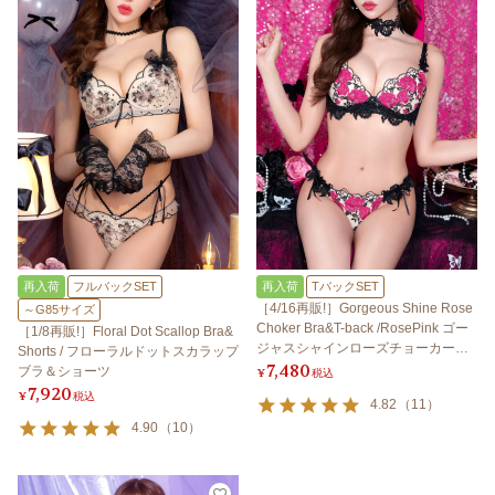
再入荷
フルバックSET
再入荷
TバックSET
［4/16再販!］Gorgeous Shine Rose
～G85サイズ
Choker Bra&T-back /RosePink ゴー
［1/8再販!］Floral Dot Scallop Bra&
ジャスシャインローズチョーカーブ
Shorts / フローラルドットスカラップ
7,480
ラ＆Tバック / ローズピンク
ブラ＆ショーツ
¥
税込
7,920
¥
税込
4.82
（
11
）
4.90
（
10
）