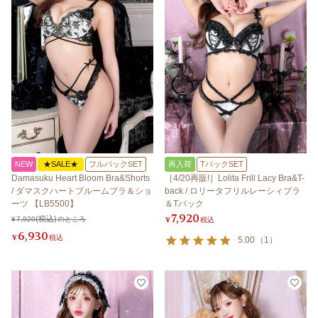
NEW
★SALE★
フルバックSET
再入荷
TバックSET
Damasuku Heart Bloom Bra&Shorts
［4/20再販!］Lolita Frill Lacy Bra&T-
/ ダマスクハートブルームブラ＆ショ
back / ロリータフリルレーシィブラ
ーツ 【LB5500】
＆Tバック
7,920
¥
7,920
のところ
¥
税込
6,930
¥
税込
5.00
（
1
）