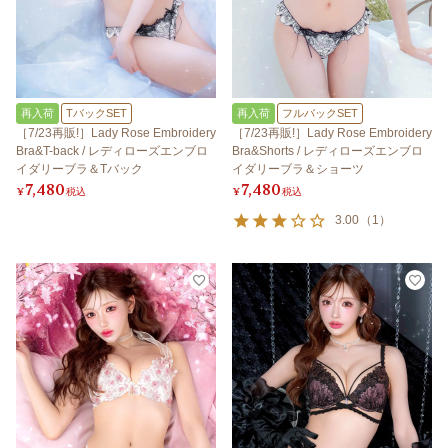
再入荷
TバックSET
再入荷
フルバックSET
［7/23再販!］Lady Rose Embroidery
［7/23再販!］Lady Rose Embroidery
Bra&T-back / レディローズエンブロ
Bra&Shorts / レディローズエンブロ
イダリーブラ＆Tバック
イダリーブラ＆ショーツ
7,480
7,480
¥
税込
¥
税込
3.00
（
1
）