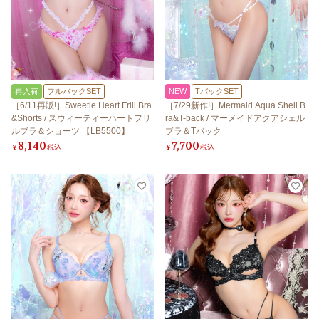
再入荷
フルバックSET
NEW
TバックSET
［6/11再販!］Sweetie Heart Frill Bra
［7/29新作!］Mermaid Aqua Shell B
&Shorts / スウィーティーハートフリ
ra&T-back / マーメイドアクアシェル
ルブラ＆ショーツ 【LB5500】
ブラ＆Tバック
8,140
7,700
¥
税込
¥
税込