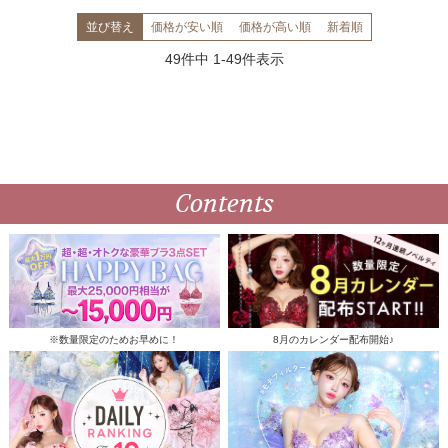
並び替え
価格が安い順
価格が高い順
新着順
49
件中
1
-
49
件表示
Contents
※数量限定のためお早めに！
8月のカレンダー配布開始♪