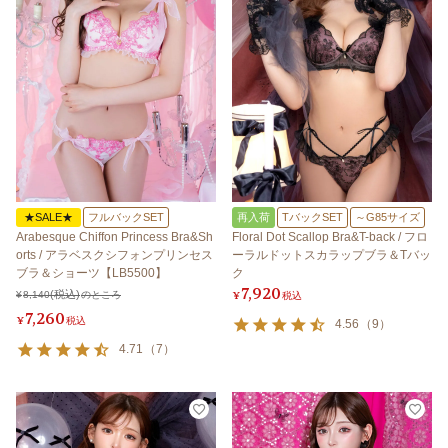
★SALE★
フルバックSET
再入荷
TバックSET
～G85サイズ
Arabesque Chiffon Princess Bra&Sh
Floral Dot Scallop Bra&T-back / フロ
orts / アラベスクシフォンプリンセス
ーラルドットスカラップブラ＆Tバッ
ブラ＆ショーツ【LB5500】
ク
7,920
¥
8,140
のところ
¥
税込
7,260
¥
税込
4.56
（
9
）
4.71
（
7
）