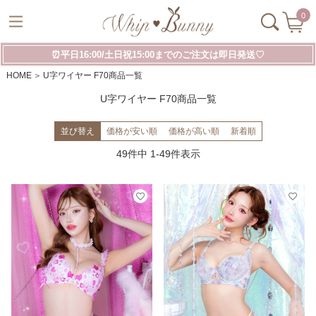
0
⏰平日16:00/土日祝15:00までのご注文は即日発送♡
HOME
U字ワイヤー F70商品一覧
U字ワイヤー F70商品一覧
並び替え
価格が安い順
価格が高い順
新着順
49
件中
1
-
49
件表示