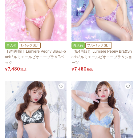
再入荷
TバックSET
再入荷
フルバックSET
［8/4再販!］Lumiere Peony Bra&T-b
［8/4再販!］Lumiere Peony Bra&Sh
ack / ルミエールピオニーブラ＆Tバ
orts / ルミエールピオニーブラ＆ショ
ック
ーツ
7,480
7,480
¥
税込
¥
税込