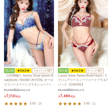
再入荷
★SALE★
フルバックSET
再入荷
★SALE★
TバックSET
［1/20再販!］Aurora Snow Queen B
Luxury Snow Tweed Bra&T-back / ラ
ra&Shorts / SNOW CRYSTAL オーロ
グジュアリースノーツイードブラ＆T
ラスノークイーンブラ＆ショーツ /
バック 【LB5500】
スノークリスタル 【LB5500】
¥
8,140
のところ
¥
8,140
のところ
7,150
7,480
¥
税込
¥
税込
5.00
（
3
）
5.00
（
1
）