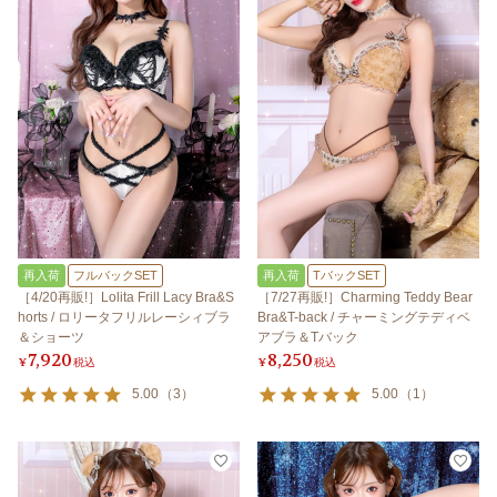
再入荷
フルバックSET
再入荷
TバックSET
［4/20再販!］Lolita Frill Lacy Bra&S
［7/27再販!］Charming Teddy Bear
horts / ロリータフリルレーシィブラ
Bra&T-back / チャーミングテディベ
＆ショーツ
アブラ＆Tバック
7,920
8,250
¥
税込
¥
税込
5.00
（
3
）
5.00
（
1
）