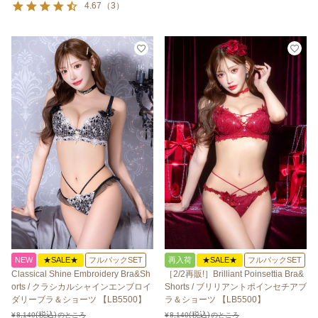
4.67
（
3
）
NEW
★SALE★
フルバックSET
再入荷
★SALE★
フルバックSET
Classical Shine Embroidery Bra&Sh
［2/2再販!］Brilliant Poinsettia Bra&
orts / クラシカルシャインエンブロイ
Shorts / ブリリアントポインセチアブ
ダリーブラ＆ショーツ 【LB5500】
ラ＆ショーツ 【LB5500】
¥
8,140
のところ
¥
8,140
のところ