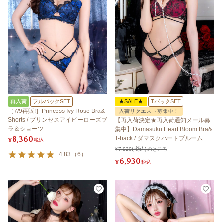
再入荷
フルバックSET
★SALE★
TバックSET
［7/9再販!］Princess Ivy Rose Bra&
入荷リクエスト募集中！
Shorts / プリンセスアイビーローズブ
【再入荷決定★再入荷通知メール募
ラ＆ショーツ
集中】Damasuku Heart Bloom Bra&
8,360
T-back / ダマスクハートブルームブ
¥
税込
ラ＆Tバック 【LB5500】
¥
7,920
のところ
4.83
（
6
）
6,930
¥
税込