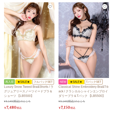
再入荷
★SALE★
フルバックSET
NEW
★SALE★
TバックSET
Luxury Snow Tweed Bra&Shorts / ラ
Classical Shine Embroidery Bra&T-b
グジュアリースノーツイードブラ＆
ack / クラシカルシャインエンブロイ
ショーツ 【LB5500】
ダリーブラ＆Tバック 【LB5500】
¥
8,140
のところ
¥
8,140
のところ
7,480
7,150
¥
税込
¥
税込