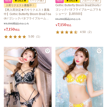
NEW
★SALE★
TバックSET
NEW
★SALE★
フルバックSET
Gothic Butterfly Bloom Bra&Shorts /
入荷リクエスト募集中！
ゴシックバタフライブルームブラ＆
【再入荷決定★只今リクエスト募集
ショーツ 【LB5500】
中】Gothic Butterfly Bloom Bra&T-ba
ck / ゴシックバタフライブルームブ
¥
8,250
のところ
ラ＆Tバック 【LB5500】
¥
8,250
のところ
7,150
¥
税込
7,150
¥
税込
4.50
（
2
）
5.00
（
1
）