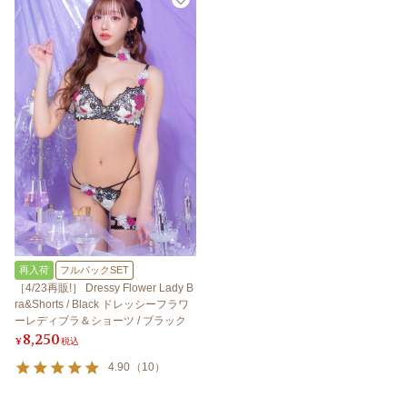
再入荷
フルバックSET
［4/23再販!］ Dressy Flower Lady B
ra&Shorts / Black ドレッシーフラワ
ーレディブラ＆ショーツ / ブラック
8,250
¥
税込
4.90
（
10
）