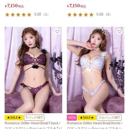
7,150
7,150
¥
税込
¥
税込
5.00
（
1
）
5.00
（
3
）
★SALE★
TバックSET
NEW
★SALE★
フルバックSET
Romance Glitter Heart Bra&T-back /
Romance Glitter Heart Bra&Shorts /
ロマンスグリッターハートブラ＆Tバ
ロマンスグリッターハートブラ＆シ