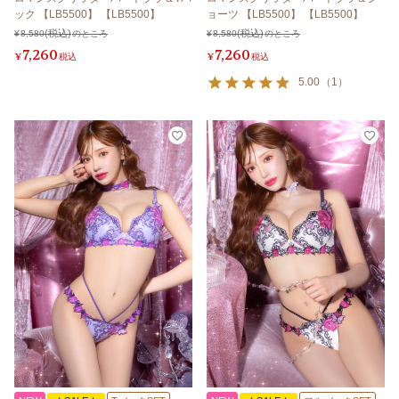
ック 【LB5500】 【LB5500】
ョーツ 【LB5500】 【LB5500】
¥
8,580
のところ
¥
8,580
のところ
7,260
7,260
¥
税込
¥
税込
5.00
（
1
）