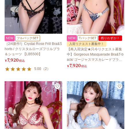
NEW
フルバックSET
NEW
TバックSET
残りわずか！
［2/4新作!］Crystal Rose Frill Bra&S
入荷リクエスト募集中！
horts / クリスタルローズフリルブラ
【再入荷決定★只今リクエスト募集
＆ショーツ 【LB5500】
中】Gorgeous Masquerade Bra&T-b
7,920
ack/ ゴージャスマスカレードブラ＆T
¥
税込
7,920
バック 【LB5500】
¥
税込
5.00
（
2
）