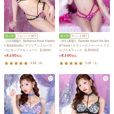
再入荷
フルバックSET
再入荷
TバックSET
［1/15再販!］Brilliance Rose Papillo
［6/11再販!］Sweetie Heart Frill Bra
n Bra&Shorts / ブリリアンスローズ
&T-back / スウィーティーハートフリ
パピヨンブラ＆ショーツ 【LB550
ルブラ＆Tバック 【LB5500】
8,140
8,140
0】
¥
税込
¥
税込
4.88
（
8
）
5.00
（
1
）