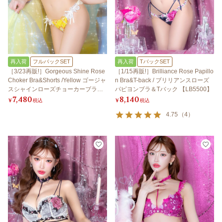
再入荷
フルバックSET
再入荷
TバックSET
［3/23再販!］Gorgeous Shine Rose
［1/15再販!］Brilliance Rose Papillo
Choker Bra&Shorts /Yellow ゴージャ
n Bra&T-back / ブリリアンスローズ
スシャインローズチョーカーブラ＆
パピヨンブラ＆Tバック 【LB5500】
7,480
8,140
ショーツ / イエロー
¥
税込
¥
税込
4.75
（
4
）