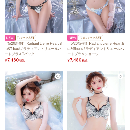
NEW
TバックSET
NEW
フルバックSET
［5/20新作!］Radiant Lierre Heart B
［5/20新作!］Radiant Lierre Heart B
ra&T-back / ラディアントリエールハ
ra&Shorts / ラディアントリエールハ
ートブラ＆Tバック
ートブラ＆ショーツ
7,480
7,480
¥
税込
¥
税込