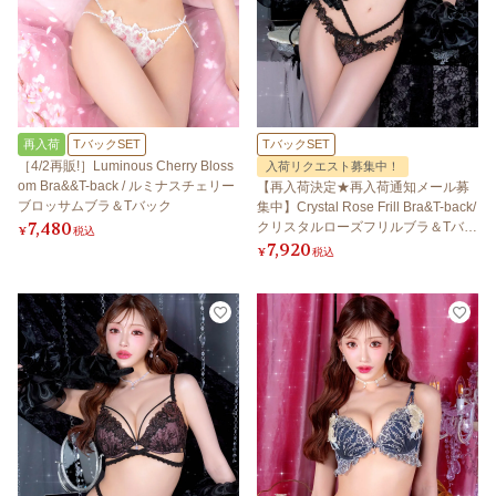
再入荷
TバックSET
TバックSET
［4/2再販!］Luminous Cherry Bloss
入荷リクエスト募集中！
om Bra&&T-back / ルミナスチェリー
【再入荷決定★再入荷通知メール募
ブロッサムブラ＆Tバック
集中】Crystal Rose Frill Bra&T-back/
7,480
クリスタルローズフリルブラ＆Tバッ
¥
税込
7,920
ク 【LB5500】
¥
税込