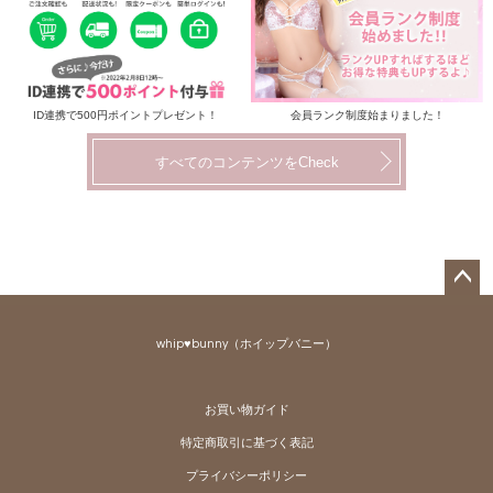
ID連携で500円ポイントプレゼント！
会員ランク制度始まりました！
すべてのコンテンツをCheck
ペー
ジト
whip♥bunny（ホイップバニー）
ップ
へ
お買い物ガイド
特定商取引に基づく表記
プライバシーポリシー