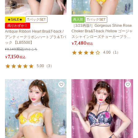
★SALE★
TバックSET
再入荷
TバックSET
［3/23再販!］Gorgeous Shine Rose
残りわずか！
Choker Bra&T-back /Yellow ゴージャ
Antique Ribbon Heart Bra&T-back /
スシャインローズチョーカーブラ＆T
アンティークリボンハートブラ＆Tバ
7,480
バック / イエロー
ック 【LB5500】
¥
税込
¥
8,140
のところ
4.00
（
1
）
7,150
¥
税込
5.00
（
3
）