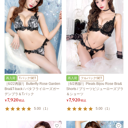
再入荷
TバックSET
再入荷
フルバックSET
［6/22再販!］Butterfly Rose Garden
［6/2再販!］Pleats Bijou Rose Bra&
Bra&T-back / バタフライローズガー
Shorts / プリーツビジューローズブラ
デンブラ＆Tバック
＆ショーツ
7,920
7,920
¥
税込
¥
税込
5.00
（
1
）
5.00
（
1
）