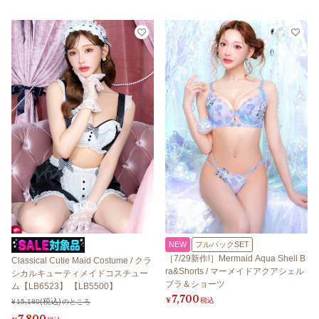
NEW
フルバックSET
［7/29新作!］Mermaid Aqua Shell B
Classical Cutie Maid Costume / クラ
ra&Shorts / マーメイドアクアシェル
シカルキューティメイドコスチュー
ブラ＆ショーツ
ム【LB6523】 【LB5500】
7,700
¥
税込
¥
15,180
のところ
7,800