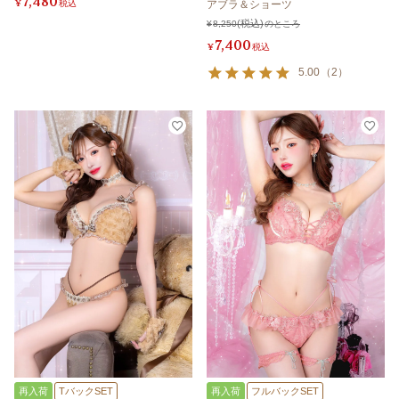
7,480
¥
税込
アブラ＆ショーツ
¥
8,250
のところ
7,400
¥
税込
5.00
（
2
）
再入荷
TバックSET
再入荷
フルバックSET