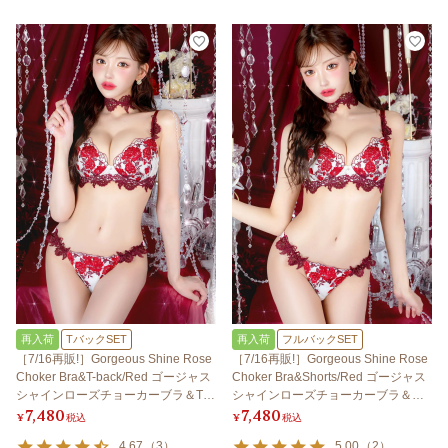
再入荷
TバックSET
再入荷
フルバックSET
［7/16再販!］Gorgeous Shine Rose
［7/16再販!］Gorgeous Shine Rose
Choker Bra&T-back/Red ゴージャス
Choker Bra&Shorts/Red ゴージャス
シャインローズチョーカーブラ＆Tバ
シャインローズチョーカーブラ＆シ
7,480
7,480
ック/レッド
ョーツ/レッド
¥
税込
¥
税込
4.67
（
3
）
5.00
（
2
）