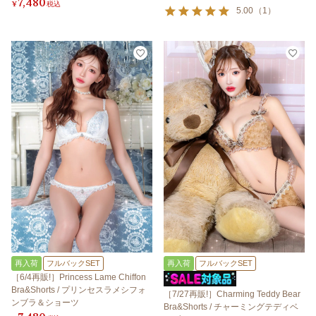
7,480
¥
税込
5.00
（
1
）
再入荷
フルバックSET
再入荷
フルバックSET
［6/4再販!］Princess Lame Chiffon
Bra&Shorts / プリンセスラメシフォ
［7/27再販!］Charming Teddy Bear
ンブラ＆ショーツ
Bra&Shorts / チャーミングテディベ