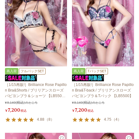
再入荷
フルバックSET
再入荷
TバックSET
［1/15再販!］Brilliance Rose Papillo
［1/15再販!］Brilliance Rose Papillo
n Bra&Shorts / ブリリアンスローズ
n Bra&T-back / ブリリアンスローズ
パピヨンブラ＆ショーツ 【LB550
パピヨンブラ＆Tバック 【LB5500】
0】
¥
8,140
のところ
¥
8,140
のところ
7,200
7,200
¥
税込
¥
税込
4.88
（
8
）
4.75
（
4
）