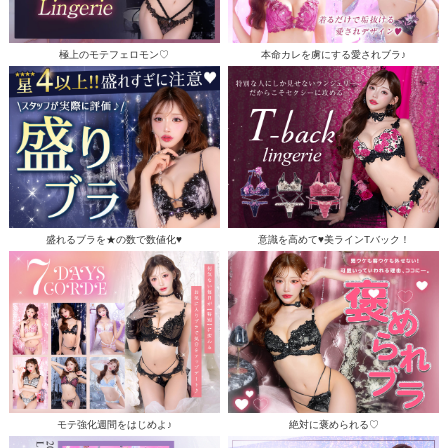
極上のモテフェロモン♡
本命カレを虜にする愛されブラ♪
盛れるブラを★の数で数値化♥
意識を高めて♥美ラインTバック！
モテ強化週間をはじめよ♪
絶対に褒められる♡