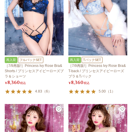
再入荷
フルバックSET
再入荷
TバックSET
［7/9再販!］Princess Ivy Rose Bra&
［7/9再販!］Princess Ivy Rose Bra&
Shorts / プリンセスアイビーローズブ
T-back / プリンセスアイビーローズ
ラ＆ショーツ
ブラ＆Tバック
8,360
8,360
¥
税込
¥
税込
4.83
（
6
）
5.00
（
1
）