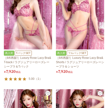
再入荷
TバックSET
再入荷
フルバックSET
［8/6再販!］Luxury Rose Lacy Bra&
［8/6再販!］Luxury Rose Lacy Bra&
T-back / ラグジュアリーローズレー
Shorts / ラグジュアリーローズレーシ
シーブラ＆Tバック
ーブラ＆ショーツ
7,920
7,920
¥
税込
¥
税込
5.00
（
1
）