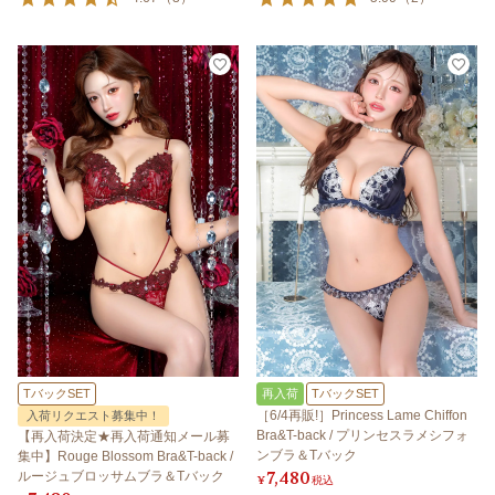
TバックSET
再入荷
TバックSET
［6/4再販!］Princess Lame Chiffon
入荷リクエスト募集中！
Bra&T-back / プリンセスラメシフォ
【再入荷決定★再入荷通知メール募
ンブラ＆Tバック
集中】Rouge Blossom Bra&T-back /
7,480
ルージュブロッサムブラ＆Tバック
¥
税込