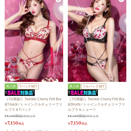
再入荷
TバックSET
再入荷
フルバックSET
［7/2再販!］Twinkle Cherry Frill Bra
［7/2再販!］Twinkle Cherry Frill Bra
&T-back / トゥインクルチェリーフリ
&Shorts / トゥインクルチェリーフリ
ルブラ＆Tバック
ルブラ＆ショーツ
¥
8,140
のところ
¥
8,140
のところ
7,150
7,150
¥
税込
¥
税込