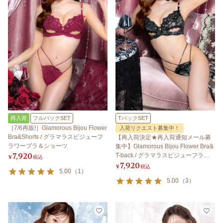
再入荷
フルバックSET
TバックSET
［7/6再販!］Glamorous Bijou Flower
入荷リクエスト募集中！
Bra&Shorts / グラマラスビジューフ
【再入荷決定★再入荷通知メール募
ラワーブラ＆ショーツ
集中】Glamorous Bijou Flower Bra&
7,920
T-back / グラマラスビジューフラワ
¥
税込
7,920
ーブラ＆Tバック
¥
税込
5.00
（
1
）
5.00
（
3
）