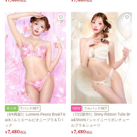
¥
税込
¥
税込
再入荷
TバックSET
NEW
フルバックSET
［8/4再販!］Lumiere Peony Bra&T-b
［7/22新作!］Shiny Ribbon Tulle Br
ack / ルミエールピオニーブラ＆Tバ
a&Shorts / シャイニーリボンチュー
ック
ルブラ＆ショーツ
7,480
7,480
¥
税込
¥
税込