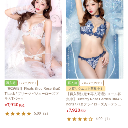
再入荷
TバックSET
再入荷
フルバックSET
［6/2再販!］Pleats Bijou Rose Bra&
入荷リクエスト募集中！
T-back / プリーツビジューローズブ
【再入荷決定★再入荷通知メール募
ラ＆Tバック
集中】Butterfly Rose Garden Bra&S
7,920
horts / バタフライローズガーデンブ
¥
税込
7,920
ラ＆ショーツ
¥
税込
5.00
（
2
）
4.00
（
1
）