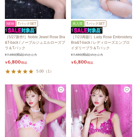
NEW
TバックSET
再入荷
TバックSET
［5/27新作!］Noble Jewel Rose Bra
［7/23再販!］Lady Rose Embroidery
&T-back / ノーブルジュエルローズブ
Bra&T-back / レディローズエンブロ
ラ＆Tバック
イダリーブラ＆Tバック
¥
7,480
のところ
¥
7,480
のところ
6,800
6,800
¥
税込
¥
税込
5.00
（
1
）