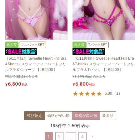
再入荷
フルバックSET
再入荷
TバックSET
［6/11再販!］Sweetie Heart Frill Bra
［6/11再販!］Sweetie Heart Frill Bra
&Shorts / スウィーティーハートフリ
&T-back / スウィーティーハートフリ
ルブラ＆ショーツ 【LB5500】
ルブラ＆Tバック 【LB5500】
¥
8,140
のところ
¥
8,140
のところ
6,800
6,800
¥
税込
¥
税込
5.00
（
1
）
並び替え
価格が安い順
価格が高い順
新着順
195
件中
1
-
50
件表示
1
2
…
4