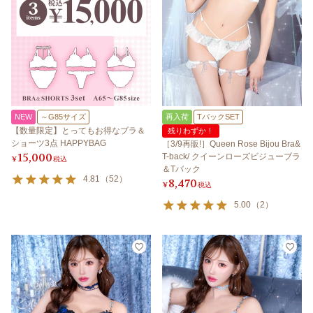
NEW
～G85サイズ
再入荷
TバックSET
【数量限定】とってもお得なブラ＆
残りわずか！
ショーツ3点 HAPPYBAG
［3/9再販!］Queen Rose Bijou Bra&
15,000
T-back/ クイーンローズビジューブラ
¥
税込
＆Tバック
4.81
（
52
）
8,470
¥
税込
5.00
（
2
）