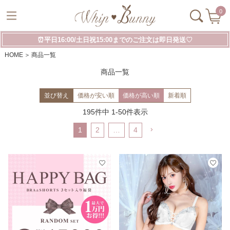
0
⏰平日16:00/土日祝15:00までのご注文は即日発送♡
HOME
商品一覧
商品一覧
並び替え
価格が安い順
価格が高い順
新着順
195
件中
1
-
50
件表示
1
2
…
4