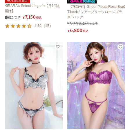
毎月1回お届け
KIRARA's Select Lingerie【月1回お
［7/8新作!］Sheer Pleats Rose Bra&
届け】
T-back / シアープリーツローズブラ
7,150
1回につき
＆Tバック
¥
税込
¥
7,480
のところ
4.60
（
15
）
6,800
¥
税込