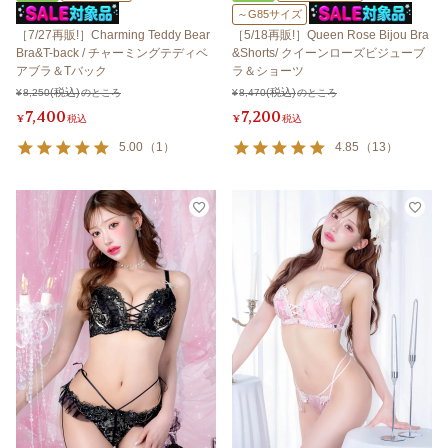
～G85サイズ
［7/27再販!］Charming Teddy Bear
［5/18再販!］Queen Rose Bijou Bra
Bra&T-back / チャーミングテディベ
&Shorts/ クイーンローズビジューブ
アブラ＆Tバック
ラ＆ショーツ
¥
8,250
のところ
¥
8,470
のところ
7,400
7,200
¥
税込
¥
税込
5.00
（
1
）
4.85
（
13
）