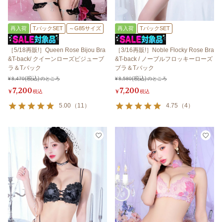
再入荷
TバックSET
～G85サイズ
再入荷
TバックSET
［5/18再販!］Queen Rose Bijou Bra
［3/16再販!］Noble Flocky Rose Bra
&T-back/ クイーンローズビジューブ
&T-back / ノーブルフロッキーローズ
ラ＆Tバック
ブラ＆Tバック
¥
8,470
のところ
¥
8,580
のところ
7,200
7,200
¥
税込
¥
税込
5.00
（
11
）
4.75
（
4
）