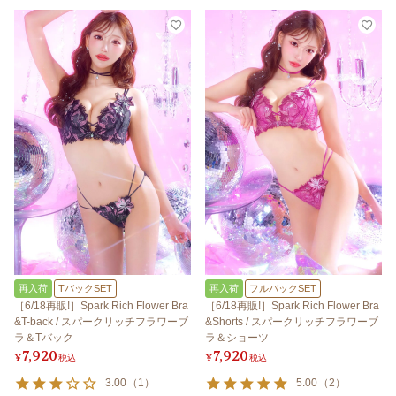
再入荷
TバックSET
再入荷
フルバックSET
［6/18再販!］Spark Rich Flower Bra
［6/18再販!］Spark Rich Flower Bra
&T-back / スパークリッチフラワーブ
&Shorts / スパークリッチフラワーブ
ラ＆Tバック
ラ＆ショーツ
7,920
7,920
¥
税込
¥
税込
3.00
（
1
）
5.00
（
2
）