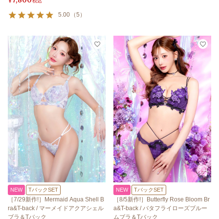
¥
税込
5.00
（
5
）
NEW
TバックSET
NEW
TバックSET
［7/29新作!］Mermaid Aqua Shell B
［8/5新作!］Butterfly Rose Bloom Br
ra&T-back / マーメイドアクアシェル
a&T-back / バタフライローズブルー
ブラ＆Tバック
ムブラ＆Tバック