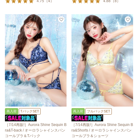
4.75
（
4
）
4.88
（
8
）
再入荷
TバックSET
再入荷
フルバックSET
［7/14再販!］Aurora Shine Sequin B
［7/14再販!］Aurora Shine Sequin B
ra&T-back / オーロラシャインスパン
ra&Shorts / オーロラシャインスパン
コールブラ＆Tバック
コールブラ＆ショーツ