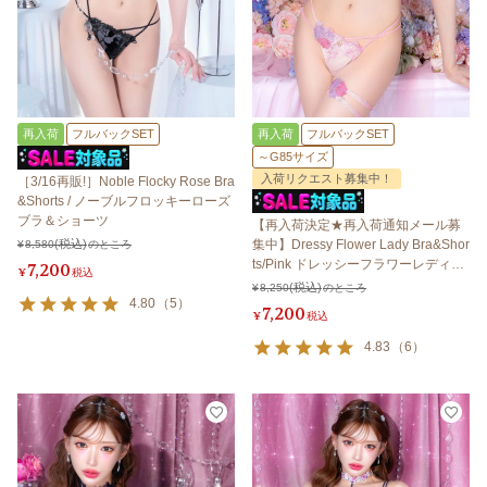
再入荷
フルバックSET
再入荷
フルバックSET
～G85サイズ
入荷リクエスト募集中！
［3/16再販!］Noble Flocky Rose Bra
&Shorts / ノーブルフロッキーローズ
ブラ＆ショーツ
【再入荷決定★再入荷通知メール募
集中】Dressy Flower Lady Bra&Shor
¥
8,580
のところ
ts/Pink ドレッシーフラワーレディブ
7,200
¥
税込
ラ＆ショーツ /ピンク
¥
8,250
のところ
4.80
（
5
）
7,200
¥
税込
4.83
（
6
）