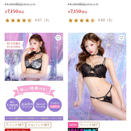
¥
8,250
のところ
¥
8,250
のところ
7,150
7,150
¥
税込
¥
税込
4.67
（
3
）
4.60
（
5
）
TバックSET
フルバックSET
NEW
TバックSET