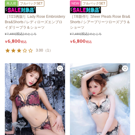
再入荷
フルバックSET
NEW
フルバックSET
［7/23再販!］Lady Rose Embroidery
［7/8新作!］Sheer Pleats Rose Bra&
Bra&Shorts / レディローズエンブロ
Shorts / シアープリーツローズブラ＆
イダリーブラ＆ショーツ
ショーツ
¥
7,480
のところ
¥
7,480
のところ
6,800
6,800
¥
税込
¥
税込
3.00
（
1
）