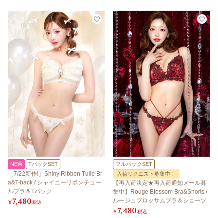
NEW
TバックSET
フルバックSET
［7/22新作!］Shiny Ribbon Tulle Br
入荷リクエスト募集中！
a&T-back / シャイニーリボンチュー
【再入荷決定★再入荷通知メール募
ルブラ＆Tバック
集中】Rouge Blossom Bra&Shorts /
7,480
ルージュブロッサムブラ＆ショーツ
¥
税込
7,480
¥
税込