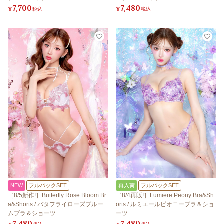
7,700
7,480
¥
税込
¥
税込
NEW
フルバックSET
再入荷
フルバックSET
［8/5新作!］Butterfly Rose Bloom Br
［8/4再販!］Lumiere Peony Bra&Sh
a&Shorts / バタフライローズブルー
orts / ルミエールピオニーブラ＆ショ
ムブラ＆ショーツ
ーツ
7,480
7,480